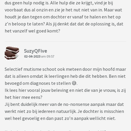
dus geen hulp nodig is. Alle hulp die ze krijgt, vind je bij
(mijn vrouw blijft er overigens bij dat logopedie wel effect
voorbaat dus al onzin en zie je het nut niet van in. Maar wat
heeft, ze praat nu wel beter etc. etc.
houdt je dan tegen om dochter er vanaf te halen en het op
Ik heb zoiets: logopedie helpt geen moer, dat kind is nu ca.
z’n beloop te laten? Als jij denkt dat dat de oplossing is, dat
1.5 jaar verder én dus ook ca. 1,5 jaar ouder...bij het ouder
het vanzelf wel goed komt?
worden wordt de spraak vanzelfsprekend beter, de
woordenschat groter etc.
SuzyQFive
Logopedie van 1 x p/w een half uur zet m.i. geen zoden aan de
02-04-2023
om 09:57
dijk, zeker niet als ze domweg spelletjes doen. (laatst was ik
weer mee naar logopedie, weer spelletje, na 15 minuten ging
Selectief mutisme schoot ook meteen door mijn hoofd maar
dochter met arm voor de ogen zitten, kwam geen woord uit
dat is alleen omdat ik leerlingen heb die dit hebben. Ben niet
en ze deed niets. Dit duurde zo'n 10 minuten. Logopedist
bevoegd om diagnoses te stellen 😅.
vroeg nog 2 x of ze door wilde spelen...geen reactie en
Ik lees hier vooral jouw beleving en niet die van je vrouw, is zij
logopedist ging ook maar met de armen over elkaar zitten.
het hier mee eens?
10 minuten niks doen. Sja, tijd was toen voorbij, tot ziens en
Jij bent duidelijk meer van de no-nonsense aanpak maar dat
tot volgende week. )
werkt niet zo bij iedereen natuurlijk. Je dochter is misschien
wel heel gevoelig en dan past zo’n aanpak wellicht niet.
Kortom: wat moet je er nou mee...
logopedie, ja of nee