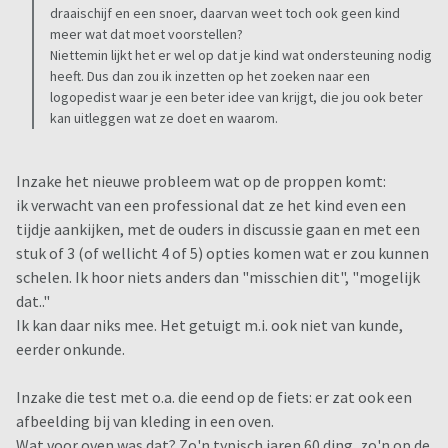
draaischijf en een snoer, daarvan weet toch ook geen kind
meer wat dat moet voorstellen?
Niettemin lijkt het er wel op dat je kind wat ondersteuning nodig
heeft. Dus dan zou ik inzetten op het zoeken naar een
logopedist waar je een beter idee van krijgt, die jou ook beter
kan uitleggen wat ze doet en waarom.
Inzake het nieuwe probleem wat op de proppen komt:
ik verwacht van een professional dat ze het kind even een
tijdje aankijken, met de ouders in discussie gaan en met een
stuk of 3 (of wellicht 4 of 5) opties komen wat er zou kunnen
schelen. Ik hoor niets anders dan "misschien dit", "mogelijk
dat.."
Ik kan daar niks mee. Het getuigt m.i. ook niet van kunde,
eerder onkunde.
Inzake die test met o.a. die eend op de fiets: er zat ook een
afbeelding bij van kleding in een oven.
Wat voor oven was dat? Zo'n typisch jaren 60 ding, zo'n op de