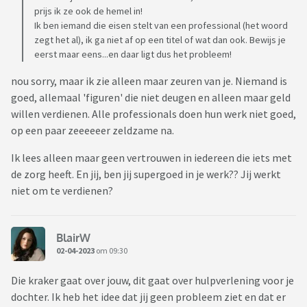
prijs ik ze ook de hemel in!
te maken??
Ik ben iemand die eisen stelt van een professional (het woord
We zitten bij zo'n figuur omdat dochterlief destijds niet
zegt het al), ik ga niet af op een titel of wat dan ook. Bewijs je
sprak.
eerst maar eens...en daar ligt dus het probleem!
Inzake het logisch beredeneren: er was een A4 met een paar
nou sorry, maar ik zie alleen maar zeuren van je. Niemand is
afbeeldingen, w.o. een eend op een fiets. De vraag: wat klopt
goed, allemaal 'figuren' die niet deugen en alleen maar geld
er niet.
willen verdienen. Alle professionals doen hun werk niet goed,
Mijn visie: áls logopedie al iets met "logisch beredeneren"
op een paar zeeeeeer zeldzame na.
zou moeten doen...het kind is 4, op tv zie je bijv. eenden
Ik lees alleen maar geen vertrouwen in iedereen die iets met
(Donald Duck e.a.) die praten, autorijden, met een hengeltje
de zorg heeft. En jij, ben jij supergoed in je werk?? Jij werkt
vissen, op een vliegend tapijt rondvliegen etc.
niet om te verdienen?
Auto's die praten, zelfstandig rijden, handen
hebben...mensen die vliegen.
BlairW
En dan moet een eend op een fiets niet kunnen?!?!?
02-04-2023
om 09:30
Oke, wij als volwassenen snappen dat, een kind van 4...die
leeft nog in een iets andere wereld.
Die kraker gaat over jouw, dit gaat over hulpverlening voor je
Of zie ik dat verkeerd??
dochter. Ik heb het idee dat jij geen probleem ziet en dat er