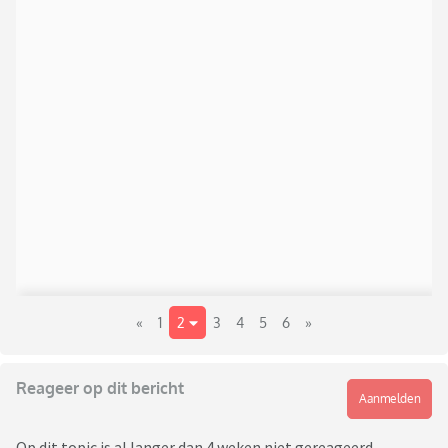
«
1
2
3
4
5
6
»
Reageer op dit bericht
Aanmelden
Op dit topic is al langer dan 4 weken niet gereageerd,