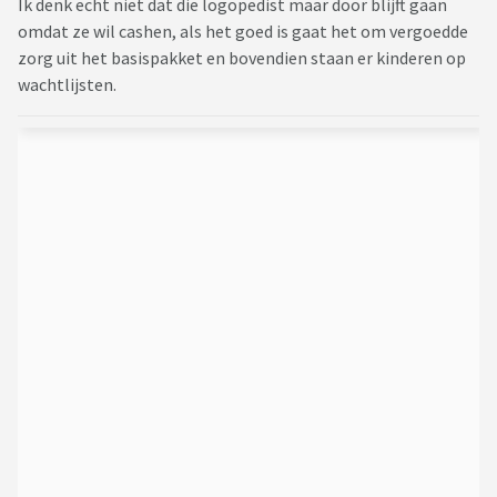
Ik denk echt niet dat die logopedist maar door blijft gaan
Zinvol? Zinloos?
omdat ze wil cashen, als het goed is gaat het om vergoedde
zorg uit het basispakket en bovendien staan er kinderen op
/edit: aldus de logopedist is de woordenschat goed, niet
wachtlijsten.
slecht, niet bovengemiddeld...
Bijzonder, dit gezien ze bij de logopedist weinig praat. De
woordenschat is het probleem in elk geval niet.