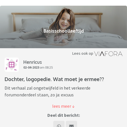
Basisschoolleeftijd
Lees ook op
Henricus
02-04-2023
om 08:25
Dochter, logopedie. Wat moet je ermee??
Dit verhaal zal ongetwijfeld in het verkeerde
forumonderdeel staan, zo ja: excuus
Onze dochter, 4,5 jaar, heeft een kleine "historie" waar
derden meer moeite mee hebben dan ik.
Deel dit bericht:
Destijds op de kinderopvang dachten ze dat ze doof was,