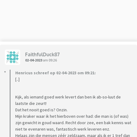
Afijn, logopedie.
We zijn nu ca. 1.5 jaar verder, ik ben een paar keer mee
geweest en het was dramatisch en absoluut niet wat ik er
van verwachtte.
Zit daar een dame, vijftiger, elke keer een spelletje te spelen
met zo'n kind. Geen idee wat dat met logopedie te maken
heeft, maar goed.
FaithfulDuck87
02-04-2023
om 09:26
Feit is dat die logopedist om de zoveel tijd weer met iets
nieuws op de proppen komt.
Henricus schreef op 02-04-2023 om 09:21:
Meest recent: logisch beredeneren kan dochter niet.
[..]
Maar we hebben ook al diverse soortgelijke mogelijke(!)
"problemen" mogen aanhoren, selectief mutisme was er
Kijk, als iemand goed werk levert dan ben ik ab-so-luut de
ook één van.
laatste die zeurt!
Dat het nooit goed is? Onzin.
Het doet mij sterk denken aan: verzin om de zoveel tijd maar
Mijn kraker waar ik het hierboven over had: die man is (of was)
weer iets om de continuiteit van de handel te waarborgen
zijn gewicht in goud waard. Recht door zee, een bak kennis wat
niet te evenaren was, fantastisch werk leveren enz.
Helaas zijn die mensen zéér zeldzaam, maar als ik er 1 tref dan
Daarnaast: wat heeft "logisch beredeneren" met logopedie