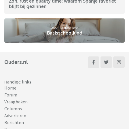
Zon, rust en quality time: waarom Spanje favoriet
blijft bij gezinnen
Lees hier meer over
Basisschoolkind
Ouders.nl
Handige links
Home
Forum
Vraagbaken
Columns
Adverteren
Berichten