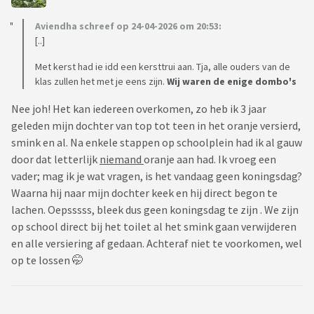
Aviendha schreef op 24-04-2026 om 20:53:
[..]
Met kerst had ie idd een kersttrui aan. Tja, alle ouders van de
klas zullen het met je eens zijn.
Wij waren de enige dombo's
Nee joh! Het kan iedereen overkomen, zo heb ik 3 jaar
geleden mijn dochter van top tot teen in het oranje versierd,
smink en al. Na enkele stappen op schoolplein had ik al gauw
door dat letterlijk
niemand
oranje aan had. Ik vroeg een
vader; mag ik je wat vragen, is het vandaag geen koningsdag?
Waarna hij naar mijn dochter keek en hij direct begon te
lachen. Oepsssss, bleek dus geen koningsdag te zijn . We zijn
op school direct bij het toilet al het smink gaan verwijderen
en alle versiering af gedaan. Achteraf niet te voorkomen, wel
op te lossen 🤭