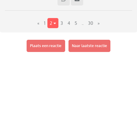
kinderen wel íets in het thema hadden, al was het maar
alleen vlaggetjesschmink. Zucht... ouders die iets
soortgelijks hebben meegemaakt? En hoe erg is het nou
«
1
2
3
4
5
..
30
»
eigenlijk? Voor volgend jaar heb ik uiteraard beterschap
beloofd.
Plaats een reactie
Naar laatste reactie