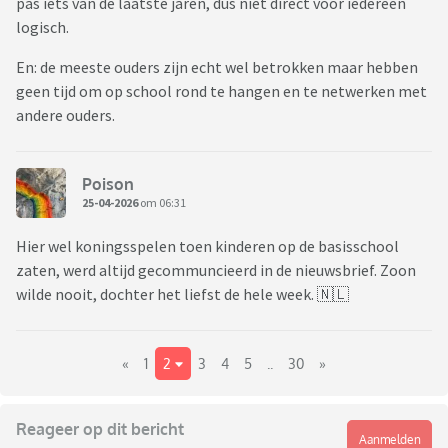
pas iets van de laatste jaren, dus niet direct voor iedereen
logisch.
En: de meeste ouders zijn echt wel betrokken maar hebben
geen tijd om op school rond te hangen en te netwerken met
andere ouders.
Poison
25-04-2026
om 06:31
Hier wel koningsspelen toen kinderen op de basisschool
zaten, werd altijd gecommuncieerd in de nieuwsbrief. Zoon
wilde nooit, dochter het liefst de hele week. 🇳🇱
«
1
2
3
4
5
..
30
»
Reageer op dit bericht
Aanmelden