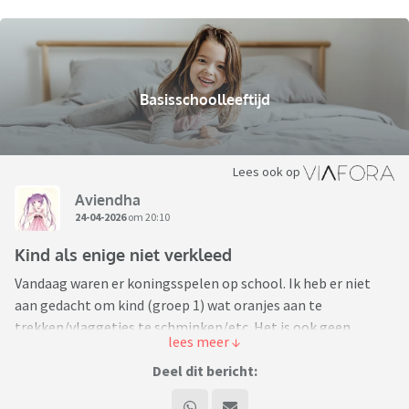
Basisschoolleeftijd
Lees ook op
Aviendha
24-04-2026
om 20:10
Kind als enige niet verkleed
Vandaag waren er koningsspelen op school. Ik heb er niet
aan gedacht om kind (groep 1) wat oranjes aan te
trekken/vlaggetjes te schminken/etc. Het is ook geen
moment in me opgekomen. Bij mij op school was dat
vroeger niet zo. Meteen bij het ophalen gaf kind aan: "ik was
Deel dit bericht:
de enige die niks geks had!" Zag op de foto's dat de meeste