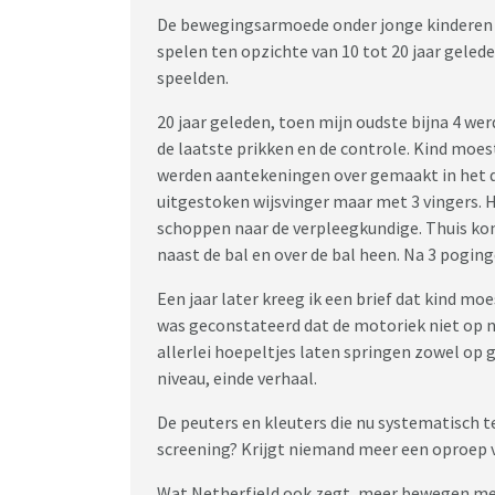
De bewegingsarmoede onder jonge kinderen va
spelen ten opzichte van 10 tot 20 jaar gelede
speelden.
20 jaar geleden, toen mijn oudste bijna 4 we
de laatste prikken en de controle. Kind moes
werden aantekeningen over gemaakt in het do
uitgestoken wijsvinger maar met 3 vingers. H
schoppen naar de verpleegkundige. Thuis kon 
naast de bal en over de bal heen. Na 3 pogin
Een jaar later kreeg ik een brief dat kind m
was geconstateerd dat de motoriek niet op n
allerlei hoepeltjes laten springen zowel op g
niveau, einde verhaal.
De peuters en kleuters die nu systematisch t
screening? Krijgt niemand meer een oproep 
Wat Netherfield ook zegt, meer bewegen met 