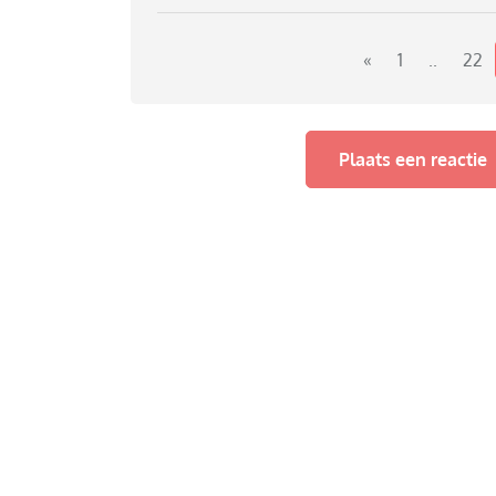
«
1
..
22
Plaats een reactie