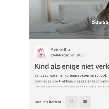
Basiss
Aviendha
24-04-2026
om 20:10
Kind als enige niet ver
Vandaag waren er koningsspelen op school. I
oranjes aan te trekken/vlaggetjes te schmi
Bij mij op school was dat vroeger niet zo. Met
niks geks had!" Zag op de foto's dat de mees
maar alleen vlaggetjesschmink. Zucht... oud
Deel dit bericht:
erg is het nou eigenlijk? Voor volgend jaar h