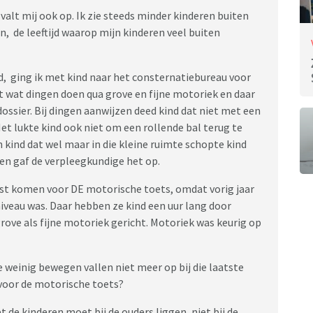
lt mij ook op. Ik zie steeds minder kinderen buiten
n, de leeftijd waarop mijn kinderen veel buiten
rd, ging ik met kind naar het consternatiebureau voor
t wat dingen doen qua grove en fijne motoriek en daar
ssier. Bij dingen aanwijzen deed kind dat niet met een
et lukte kind ook niet om een rollende bal terug te
kind dat wel maar in die kleine ruimte schopte kind
gen gaf de verpleegkundige het op.
oest komen voor DE motorische toets, omdat vorig jaar
iveau was. Daar hebben ze kind een uur lang door
rove als fijne motoriek gericht. Motoriek was keurig op
e weinig bewegen vallen niet meer op bij die laatste
voor de motorische toets?
de kinderen moet bij de ouders liggen, niet bij de