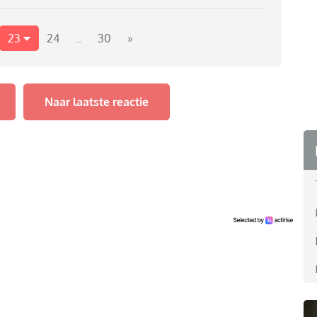
23
24
..
30
»
Naar laatste reactie