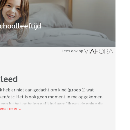
choolleeftijd
Lees ook op
kleed
k heb er niet aan gedacht om kind (groep 1) wat
nken/etc. Het is ook geen moment in me opgekomen.
een bij het ophalen gaf kind aan: "ik was de enige die
te kinderen wel íets in het thema hadden, al was het
ers die iets soortgelijks hebben meegemaakt? En hoe
eb ik uiteraard beterschap beloofd.