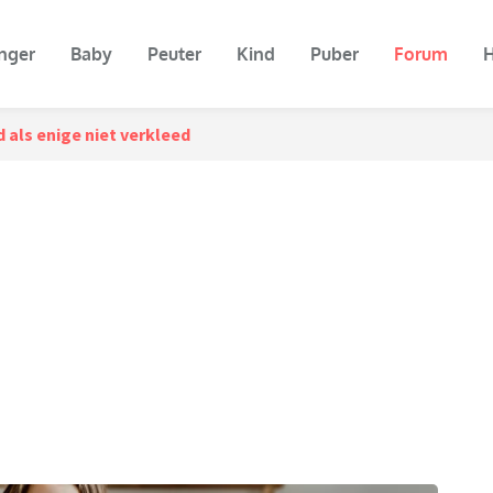
nger
Baby
Peuter
Kind
Puber
Forum
H
d als enige niet verkleed