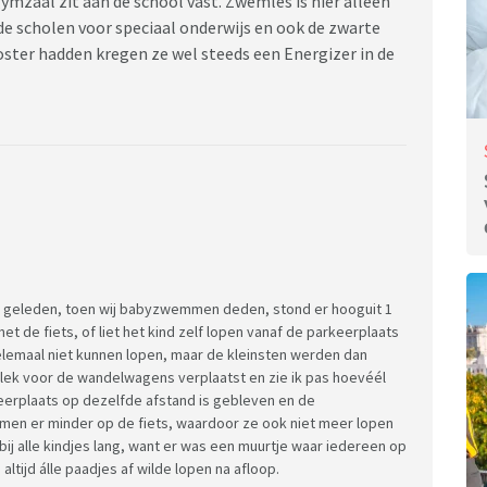
gymzaal zit aan de school vast. Zwemles is hier alleen
s de scholen voor speciaal onderwijs en ook de zwarte
oster hadden kregen ze wel steeds een Energizer in de
jaar geleden, toen wij babyzwemmen deden, stond er hooguit 1
 de fiets, of liet het kind zelf lopen vanaf de parkeerplaats
elemaal niet kunnen lopen, maar de kleinsten werden dan
lek voor de wandelwagens verplaatst en zie ik pas hoevéél
keerplaats op dezelfde afstand is gebleven en de
men er minder op de fiets, waardoor ze ook niet meer lopen
 bij alle kindjes lang, want er was een muurtje waar iedereen op
altijd álle paadjes af wilde lopen na afloop.