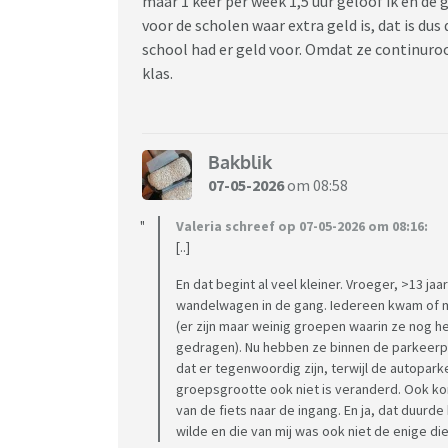
maar 1 keer per week 1,5 uur geloof ik en de 
voor de scholen waar extra geld is, dat is du
school had er geld voor. Omdat ze continuro
klas.
Bakblik
07-05-2026
om 08:58
Valeria schreef op 07-05-2026 om 08:16:
[..]
En dat begint al veel kleiner. Vroeger, >13 
wandelwagen in de gang. Iedereen kwam of met
(er zijn maar weinig groepen waarin ze nog h
gedragen). Nu hebben ze binnen de parkeerp
dat er tegenwoordig zijn, terwijl de autopar
groepsgrootte ook niet is veranderd. Ook ko
van de fiets naar de ingang. En ja, dat duurde
wilde en die van mij was ook niet de enige die 