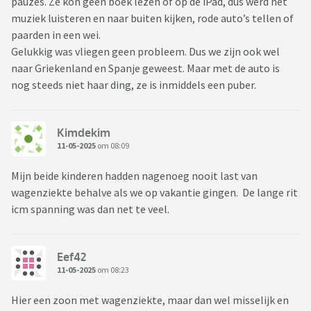
pauzes. Ze kon geen boek lezen of op de iPad, dus werd het
muziek luisteren en naar buiten kijken, rode auto’s tellen of
paarden in een wei.
Gelukkig was vliegen geen probleem. Dus we zijn ook wel
naar Griekenland en Spanje geweest. Maar met de auto is
nog steeds niet haar ding, ze is inmiddels een puber.
Kimdekim
11-05-2025
om 08:09
Mijn beide kinderen hadden nagenoeg nooit last van
wagenziekte behalve als we op vakantie gingen. De lange rit
icm spanning was dan net te veel.
Eef42
11-05-2025
om 08:23
Hier een zoon met wagenziekte, maar dan wel misselijk en