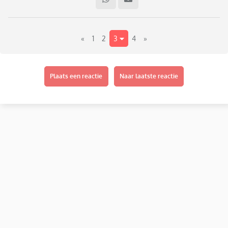
aan dat ze buikpijn had. Het is dus niet iets eenmaligs voor de
vakantie geweest. Wij gaan deze zomer weer met de auto op
vakantie dus ik zou het voor haar fijn vinden als ze nu zonder
«
1
2
3
4
»
buikpijn de rit doorkomt.
Ze is verder niet misselijk of wagenziekte. Het helpt niet als
ze naar de wc is geweest.
Heeft iemand hier ervaring mee en tips wat we voor haar
Plaats een reactie
Naar laatste reactie
kunnen doen?