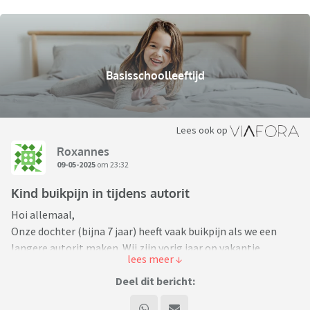
Basisschoolleeftijd
Lees ook op
Roxannes
09-05-2025
om 23:32
Kind buikpijn in tijdens autorit
Hoi allemaal,
Onze dochter (bijna 7 jaar) heeft vaak buikpijn als we een
langere autorit maken. Wij zijn vorig jaar op vakantie
geweest naar Italië, met de auto, en ze heeft onderweg heel
veel geklaagd over buikpijn.
Deel dit bericht:
Nu waren we onlangs weer een stuk onderweg en gaf ze weer