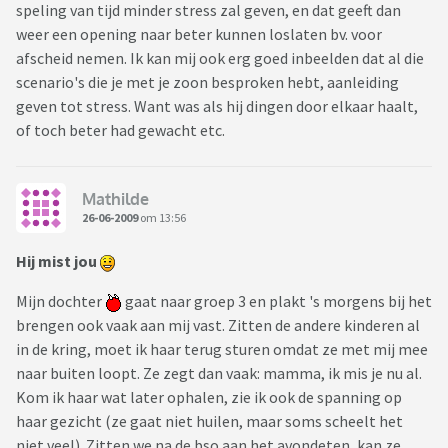
speling van tijd minder stress zal geven, en dat geeft dan
weer een opening naar beter kunnen loslaten bv. voor
afscheid nemen. Ik kan mij ook erg goed inbeelden dat al die
scenario's die je met je zoon besproken hebt, aanleiding
geven tot stress. Want was als hij dingen door elkaar haalt,
of toch beter had gewacht etc.
Mathilde
26-06-2009
om 13:56
Hij mist jou
Mijn dochter
gaat naar groep 3 en plakt 's morgens bij het
brengen ook vaak aan mij vast. Zitten de andere kinderen al
in de kring, moet ik haar terug sturen omdat ze met mij mee
naar buiten loopt. Ze zegt dan vaak: mamma, ik mis je nu al.
Kom ik haar wat later ophalen, zie ik ook de spanning op
haar gezicht (ze gaat niet huilen, maar soms scheelt het
niet veel). Zitten we na de bso aan het avondeten, kan ze