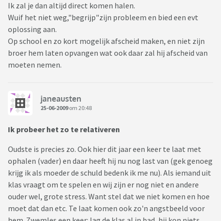
Ik zal je dan altijd direct komen halen.
Wuif het niet weg,"begrijp"zijn probleem en bied een evt
oplossing aan.
Op school en zo kort mogelijk afscheid maken, en niet zijn
broer hem laten opvangen wat ook daar zal hij afscheid van
moeten nemen.
janeausten
25-06-2009
om 20:48
Ik probeer het zo te relativeren
Oudste is precies zo. Ook hier dit jaar een keer te laat met
ophalen (vader) en daar heeft hij nu nog last van (gek genoeg
krijg ik als moeder de schuld bedenk ik me nu). Als iemand uit
klas vraagt om te spelen en wij zijn er nog niet en andere
ouder wel, grote stress. Want stel dat we niet komen en hoe
moet dat dan etc. Te laat komen ook zo'n angstbeeld voor
hem. Zwemles een keer: lag de klas al in bad, hij kon niets