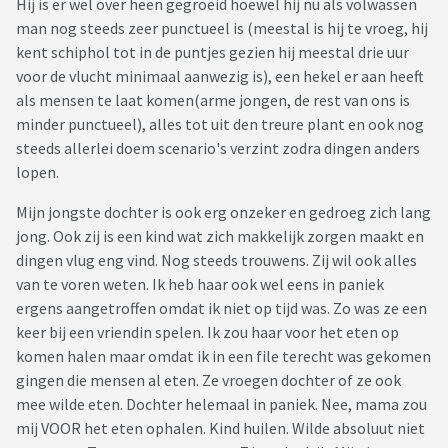
Hij is er wel over heen gegroeid hoewel hij nu als volwassen
man nog steeds zeer punctueel is (meestal is hij te vroeg, hij
kent schiphol tot in de puntjes gezien hij meestal drie uur
voor de vlucht minimaal aanwezig is), een hekel er aan heeft
als mensen te laat komen(arme jongen, de rest van ons is
minder punctueel), alles tot uit den treure plant en ook nog
steeds allerlei doem scenario's verzint zodra dingen anders
lopen.
Mijn jongste dochter is ook erg onzeker en gedroeg zich lang
jong. Ook zij is een kind wat zich makkelijk zorgen maakt en
dingen vlug eng vind. Nog steeds trouwens. Zij wil ook alles
van te voren weten. Ik heb haar ook wel eens in paniek
ergens aangetroffen omdat ik niet op tijd was. Zo was ze een
keer bij een vriendin spelen. Ik zou haar voor het eten op
komen halen maar omdat ik in een file terecht was gekomen
gingen die mensen al eten. Ze vroegen dochter of ze ook
mee wilde eten. Dochter helemaal in paniek. Nee, mama zou
mij VOOR het eten ophalen. Kind huilen. Wilde absoluut niet