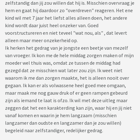
zelfstandig dan jij zou willen dat hij is. Misschien overvraag je
hem en gaat hij daardoor zo "overdreven" reageren. Het ene
kind wil met 7 jaar het liefst alles alleen doen, het andere
kind wordt daar juist heel onzeker van. Goed
voorstructureren en niet teveel "wat nou, als" , dat levert
alleen maar meer onzekerheid op.
Ik herken het gedrag van je jongste een beetje van mezelf
van vroeger. Ik kon me de hele middag zorgen maken of mijn
moeder wel thuis was, omdat ze tussen de middag had
gezegd dat ze misschien wat later zou zijn. Ik weet niet
waarom ik me dan zorgen maakte, het is alleen nooit over
gegaan. Ik kan er als volwassene heel goed mee omgaan,
maar maak me nog gauw druk of er geen rampen gebeurd
zijn als iemand te laat is ofzo. Ik wil met deze uitleg maar
zeggen dat het een karakterding kan zijn, waar hij en jij niet
vanaf komen en waarin je hem langzaam (misschien
langzamer dan oudste en langzamer dan je zou willen)
begeleid naar zelfstandiger, redelijker gedrag.