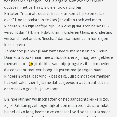
tot bedaren brengen" zeg je ergens: wat voor rol speelt
oudste in het verhaal, is die er ook altijd bij?
En later: "maar als oudste in de klas komt hij zo onzeker
over". Hoezo oudste in de klas (er zullen toch wel meer
kinderen van zijn leeftijd zijn?) en vind jij dat zo'n belangrijk
verschil dan? (Ik merk dat ik mijn kinderen thuis, in onderling
verband, heel anders 'inschat' dan wanneer ze in hun eigen
klas zitten).
Tenslotte: je trekt je aan wat andere mensen ervan vinden.
Daar zou ik ook maar mee ophouden, er zijn nog veel gekkere
mensen hoor
(in de klas van mijn jongste zit een moeder
die constant met een hoog piepstemmetje tegen haar
kinderen praat, dát vind ik pas gek). Juist omdat die mensen
het wel vaker zien lijkt me dat ze gewoon weten dat dat nu
eenmaal zo gaat bij jouw zoon.
En: hoe kunnen wij inschatten of het aandachttrekkerij zou
zijn? Dat kan jij zelf eigenlijk alleen maar zien. Juist omdat
hij het al zo lang heeft en zo constant vertoont zou ik maar