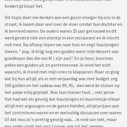
kindertijd klopt het.
Dit topic doet me denken aan een gezin vroeger bij ons in de
straat; ik kwam daar veel over de vloer omdat hun dochter en
ik bevriend waren. De ouders waren 25 jaar getrouwd en dit
werd gevierd met een etentje in een restaurant en ik mocht
ook mee. Na afloop liepen we naar huis en zegt buurjongen
ineens: " pap, ik krijg nog een gulden want mijn dessert was
goedkoper dan die van M ( zijn zus)". En ja hoor, buurman
pakte een gulden uit zn portemonnee. Ik vond het echt
waanzin, ik stond met mijn oren te klapperen. Maar zo ging
dat bij hun altijd; als er een verjaardag was met budget zeg
100 gulden en het cadeau was 99, 95,- dan werd de stuiver op
het pakje erbij geplakt. Was hun manier fout.....niet perse.
Het had wel als gevolg dat buurjongen en buurmeisje elkaar
altijd met argusogen on de gaten hielden, altijd prijzen aan
het controleren waren en er veelvuldig discussies over waren.
Of dat nou zo'n prettig gevolg was.....ik vind van niet, maar
een ander vindt het vast toppie, wie zal het zeggen.