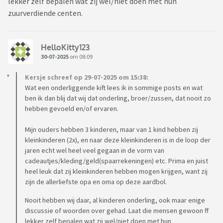
lekker zelf bepalen wat zij wel/niet doen met hun
zuurverdiende centen.
HelloKitty123
30-07-2025
om 08:09
Kersje schreef op 29-07-2025 om 15:38:
Wat een onderliggende kift lees ik in sommige posts en wat
ben ik dan blij dat wij dat onderling, broer/zussen, dat nooit zo
hebben gevoeld en/of ervaren.
Mijn ouders hebben 3 kinderen, maar van 1 kind hebben zij
kleinkinderen (2x), en naar deze kleinkinderen is in de loop der
jaren echt wel heel veel gegaan in de vorm van
cadeautjes/kleding/geld(spaarrekeningen) etc. Prima en juist
heel leuk dat zij kleinkinderen hebben mogen krijgen, want zij
zijn de allerliefste opa en oma op deze aardbol.
Nooit hebben wij daar, al kinderen onderling, ook maar enige
discussie of woorden over gehad. Laat die mensen gewoon ff
lekker zelf bepalen wat zij wel/niet doen met hun