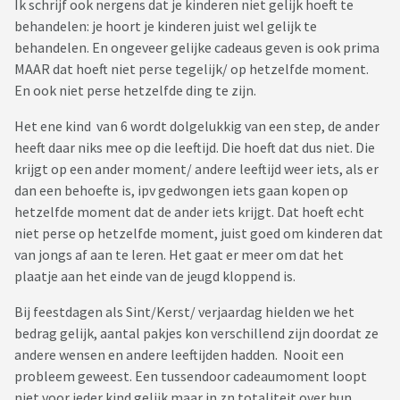
Ik schrijf ook nergens dat je kinderen niet gelijk hoeft te
behandelen: je hoort je kinderen juist wel gelijk te
behandelen. En ongeveer gelijke cadeaus geven is ook prima
MAAR dat hoeft niet perse tegelijk/ op hetzelfde moment.
En ook niet perse hetzelfde ding te zijn.
Het ene kind van 6 wordt dolgelukkig van een step, de ander
heeft daar niks mee op die leeftijd. Die hoeft dat dus niet. Die
krijgt op een ander moment/ andere leeftijd weer iets, als er
dan een behoefte is, ipv gedwongen iets gaan kopen op
hetzelfde moment dat de ander iets krijgt. Dat hoeft echt
niet perse op hetzelfde moment, juist goed om kinderen dat
van jongs af aan te leren. Het gaat er meer om dat het
plaatje aan het einde van de jeugd kloppend is.
Bij feestdagen als Sint/Kerst/ verjaardag hielden we het
bedrag gelijk, aantal pakjes kon verschillend zijn doordat ze
andere wensen en andere leeftijden hadden. Nooit een
probleem geweest. Een tussendoor cadeaumoment loopt
niet voor ieder kind gelijk maar in zn totaliteit over hun