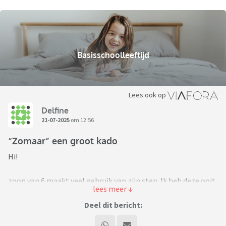
Basisschoolleeftijd
Lees ook op
Delfine
21-07-2025
om 12:56
“Zomaar” een groot kado
Hi!
zoon van 6 maakt veel gebruik van zijn step. Ik heb deze ooit
gekocht via marktplaats voor een tientje en sindsdien is
deze helemaal kapot gebruikt.
Deel dit bericht: