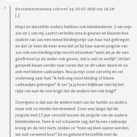
Decembermamma schreef op 30-07-2025 om 16:24:
[..]
Klopt en diezelfde ouders hebben ook kleinkinderen. 2 van mijn
zus en 1 van mij. Laatst vertelde oma in geuren en kleuren hoe
oudste van zus een nieuw kledingsetje van haar had gekregen
en dat ze toen de keer erna dat ze bij haar waren jongste van
zus ook een kledingsetje mocht uitzoeken "want als je de een
geeft moet je de ander ook geven, dat is wel zo eerlijk". Uit het
gesprek kwam verder naar voren dat ze dit vaker deed en zo
ook met kleine cadeautjes. Nou ja mijn zoon zat erbij en zei
onderweg naar huis "ik heb nog nooit kleding of kleine
cadeautjes gekregen". Ik zei "ja jij hoort blijkbaar niet bij het
rijtje van wat de ene krijgt dat de andere het ook krijgt"
Overigens is dat aan de andere kant van de familie zo anders
maar ook zo minder berekenend. Zoon was lange tijd de
jongste met 17 jaar verschil tussen de jongste van de oudere
kleinkinderen. Toen ik vol schaamte zag dat hij een cadeautje
kreeg en de rest niets zeiden ze "toen wij klein waren werden
we ook verwend hoor". En nu gebeurd hetzelfde met de