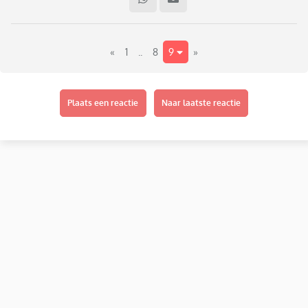
nu gaan we binnenkort op vakantie en normaal neemt hij
altijd zijn step mee. Nu is de step echt op. Zoon is pas in de
winter jarig.
«
1
..
8
9
»
mijn man wil graag een micro step voor hem kopen om mee
te nemen op vakantie. Ik vind dit een erg duur kado om
“zomaar” te geven.
Plaats een reactie
Naar laatste reactie
Wat zouden jullie doen in dit geval? Geven jullie wel eens
zulke grote kadoos tussendoor?