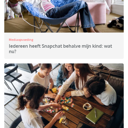
Mediaopvoeding
Iedereen heeft Snapchat behalve mijn kind: wat
nu?