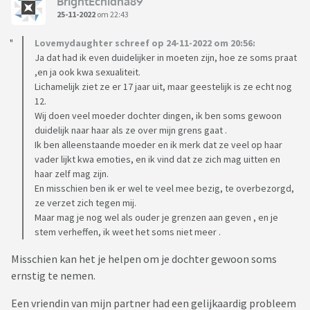
BrightEchidna89
25-11-2022
om 22:43
Lovemydaughter schreef op 24-11-2022 om 20:56:
Ja dat had ik even duidelijker in moeten zijn, hoe ze soms praat
,en ja ook kwa sexualiteit.
Lichamelijk ziet ze er 17 jaar uit, maar geestelijk is ze echt nog
12.
Wij doen veel moeder dochter dingen, ik ben soms gewoon
duidelijk naar haar als ze over mijn grens gaat .
Ik ben alleenstaande moeder en ik merk dat ze veel op haar
vader lijkt kwa emoties, en ik vind dat ze zich mag uitten en
haar zelf mag zijn.
En misschien ben ik er wel te veel mee bezig, te overbezorgd,
ze verzet zich tegen mij.
Maar mag je nog wel als ouder je grenzen aan geven , en je
stem verheffen, ik weet het soms niet meer .
Misschien kan het je helpen om je dochter gewoon soms
ernstig te nemen.
Een vriendin van mijn partner had een gelijkaardig probleem