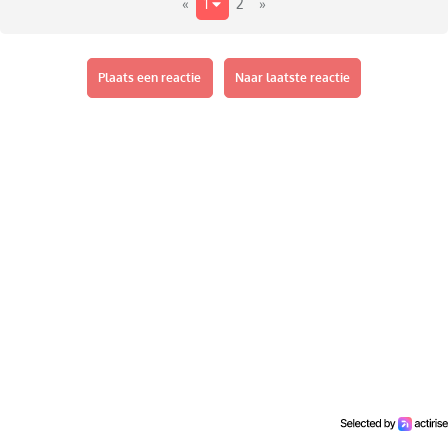
«
1
2
»
Plaats een reactie
Naar laatste reactie