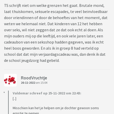
TS schrijft niet om welke grenzen het gaat. Brutale mond,
laat thuiskomen, seksuele escapades, te veel beïnvloedbaar
door vriendinnen of door de behoeftes van het moment, dat
weten we helemaal niet. Dat kinderen van 12 het hebben
over seks, wil niet zeggen dat ze dat ook echt al doen. Als
mijn ouders mij op die leeftijd, en ook vele jaren later, een
cadeaubon van een seksshop hadden gegeven, was ik echt
heel boos geworden. En als ik in groep 8 had verteld op
school dat dat mijn verjaardagscadeau was, dan denk ik dat
de school jeugdzorg had gebeld.
RoodVruchtje
26-11-2022
om 15:04
Valdemar schreef op 25-11-2022 om 22:43:
[..]
Misschien kan het je helpen om je dochter gewoon soms
ernstig te nemen.