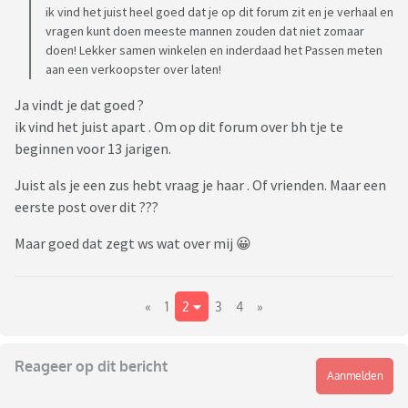
ik vind het juist heel goed dat je op dit forum zit en je verhaal en
vragen kunt doen meeste mannen zouden dat niet zomaar
doen! Lekker samen winkelen en inderdaad het Passen meten
aan een verkoopster over laten!
Ja vindt je dat goed ?
ik vind het juist apart . Om op dit forum over bh tje te
beginnen voor 13 jarigen.
Juist als je een zus hebt vraag je haar . Of vrienden. Maar een
eerste post over dit ???
Maar goed dat zegt ws wat over mij 😀
«
1
2
3
4
»
Reageer op dit bericht
Aanmelden