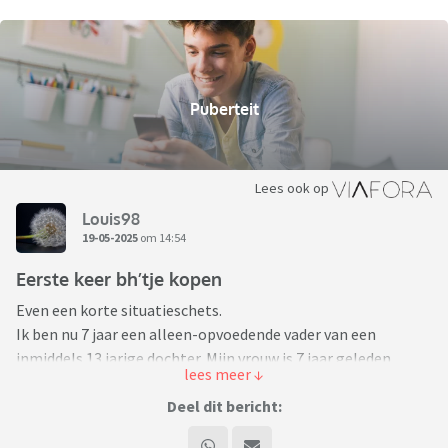
Puberteit
Lees ook op
Louis98
19-05-2025
om 14:54
Eerste keer bh’tje kopen
Even een korte situatieschets.
Ik ben nu 7 jaar een alleen-opvoedende vader van een
inmiddels 13 jarige dochter. Mijn vrouw is 7 jaar geleden
overleden.
Nooit gedacht ook dat ik een forum als dit nodig zou hebben
Deel dit bericht:
voor mijn vragen.