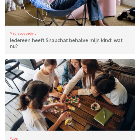
Mediaopvoeding
Iedereen heeft Snapchat behalve mijn kind: wat
nu?
Puber