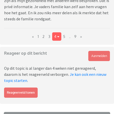
zijn als mijn gezondheid met anderen werd besproken. Dat is
privé informatie. Je vaders familie kan zelf aan hem vragen
hoe het gaat. En ik zou niks meer delen als ik merkte dat het
steeds de familie rondgaat.
«
1
2
3
4
5
..
9
»
Reageer op dit bericht
Aanmelden
Op dit topic is al langer dan 4 weken niet gereageerd,
daarom is het reageerveld verborgen.
Je kan ook een nieuw
topic starten
.
Reageerveld tonen