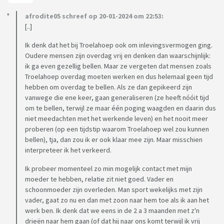
afrodite05 schreef op 20-01-2024 om 22:53:
[..]
Ik denk dat het bij Troelahoep ook om inlevingsvermogen ging.
Oudere mensen zijn overdag vrij en denken dan waarschijnlijk:
ik ga even gezellig bellen. Maar ze vergeten dat mensen zoals
Troelahoep overdag moeten werken en dus helemaal geen tijd
hebben om overdag te bellen. Als ze dan gepikeerd zijn
vanwege die ene keer, gaan generaliseren (ze heeft nóóit tijd
om te bellen, terwijl ze maar één poging waagden en daarin dus
niet meedachten met het werkende leven) en het nooit meer
proberen (op een tijdstip waarom Troelahoep wel zou kunnen
bellen), tja, dan zou ik er ook klaar mee zijn. Maar misschien
interpreteer ik het verkeerd.
Ik probeer momenteel zo min mogelijk contact met mijn
moeder te hebben, relatie zit niet goed. Vader en
schoonmoeder zijn overleden. Man sport wekelijks met zijn
vader, gaat zo nu en dan met zoon naar hem toe als ik aan het
werk ben. Ik denk dat we eens in de 2 a 3 maanden met z'n
drieën naar hem gaan (of dat hij naar ons komt terwijl ik vrij