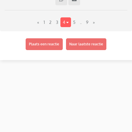
en twee dagen voordat hij alleen langs zou gaan we weer een
keer als volledig gezin langs zouden moeten gaan. Op een
gegeven moment houd het toch op om los van bijzondere
«
1
2
3
4
5
..
9
»
dagen als volledig gezin langs te gaan?
Plaats een reactie
Naar laatste reactie