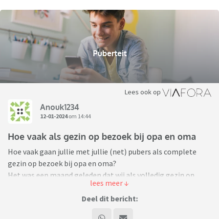
Puberteit
Lees ook op
Anouk1234
12-01-2024
om 14:44
Hoe vaak als gezin op bezoek bij opa en oma
Hoe vaak gaan jullie met jullie (net) pubers als complete
gezin op bezoek bij opa en oma?
Het was een maand geleden dat wij als volledig gezin op
bezoek waren geweest bij mijn schoonouders. Daarna was
mij man nog een keer met onze jongste van 12 op bezoek
Deel dit bericht:
geweest, maar toch vond hij dat we een week na dat bezoek