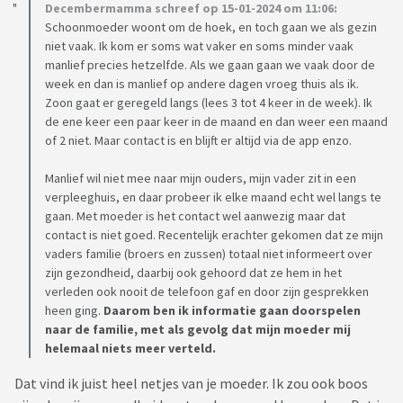
Decembermamma schreef op 15-01-2024 om 11:06:
Schoonmoeder woont om de hoek, en toch gaan we als gezin
niet vaak. Ik kom er soms wat vaker en soms minder vaak
manlief precies hetzelfde. Als we gaan gaan we vaak door de
week en dan is manlief op andere dagen vroeg thuis als ik.
Zoon gaat er geregeld langs (lees 3 tot 4 keer in de week). Ik
de ene keer een paar keer in de maand en dan weer een maand
of 2 niet. Maar contact is en blijft er altijd via de app enzo.
Manlief wil niet mee naar mijn ouders, mijn vader zit in een
verpleeghuis, en daar probeer ik elke maand echt wel langs te
gaan. Met moeder is het contact wel aanwezig maar dat
contact is niet goed. Recentelijk erachter gekomen dat ze mijn
vaders familie (broers en zussen) totaal niet informeert over
zijn gezondheid, daarbij ook gehoord dat ze hem in het
verleden ook nooit de telefoon gaf en door zijn gesprekken
heen ging.
Daarom ben ik informatie gaan doorspelen
naar de familie, met als gevolg dat mijn moeder mij
helemaal niets meer verteld.
Dat vind ik juist heel netjes van je moeder. Ik zou ook boos