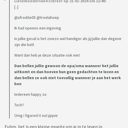
Lievemoedervan4 schreef op 21-01-2024 om 11:40:
[..]
@afrodite05 @troelahoep
Ik had opeens een ingeving
In jullie geval is het zoiezo wel handiger als jij/jullie dan degene
zijn die belt
Want dan heb je deze situatie ook niet
Dan bellen jullie gewoon de opa/oma wanneer het jullie
uitkomt en dan hoeven hun geen gedachten te lezen en
dan bellen ze ook niet toevallig wanneer je aan het werk
ben
Iedereen happy zo
Toch?
Omg i figured it out jippie
Euhm, het is een kleine moeite om je in te leven in