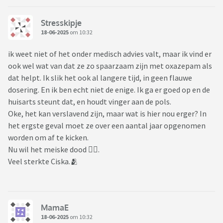
Stresskipje
18-06-2025
om 10:32
ik weet niet of het onder medisch advies valt, maar ik vind er
ook wel wat van dat ze zo spaarzaam zijn met oxazepam als
dat helpt. Ik slik het ook al langere tijd, in geen flauwe
dosering. En ik ben echt niet de enige. Ik ga er goed op en de
huisarts steunt dat, en houdt vinger aan de pols.
Oke, het kan verslavend zijn, maar wat is hier nou erger? In
het ergste geval moet ze over een aantal jaar opgenomen
worden om af te kicken.
Nu wil het meiske dood 🤷‍♀️.
Veel sterkte Ciska.🫂
MamaE
18-06-2025
om 10:32