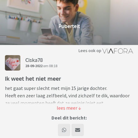
Puberteit
Lees ook op
Ciska78
28-09-2022
om 08:18
Ik weet het niet meer
het gaat super slecht met mijn 15 jarige dochter.
Heeft een zeer laag zelfbeeld, vind zichzelf te dik, waardoor
ze veel momenten heeft dat ze weinig/niet eet.
Heeft depressieve gevoelens, ziet “schaduwen” in huis,
waardoor ze het eng vind alleen te zijn, te gaan slapen,
Deel dit bericht:
snachts te gaan plassen. Wat er in resulteert dat ze vaak om
2 uur nog wakker is omdat ze afleiding zoekt beeldscherm.