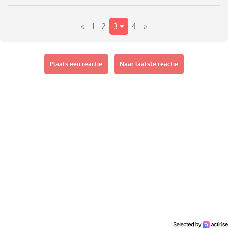
«
1
2
3
4
»
Plaats een reactie
Naar laatste reactie