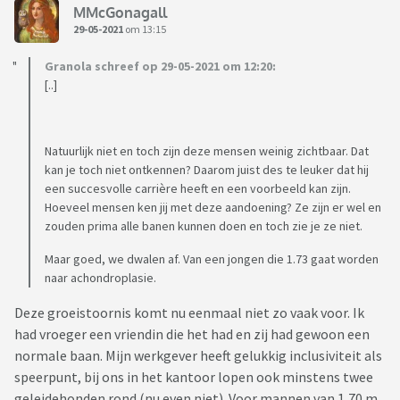
MMcGonagall
29-05-2021
om 13:15
Granola schreef op 29-05-2021 om 12:20:
[..]
Natuurlijk niet en toch zijn deze mensen weinig zichtbaar. Dat
kan je toch niet ontkennen? Daarom juist des te leuker dat hij
een succesvolle carrière heeft en een voorbeeld kan zijn.
Hoeveel mensen ken jij met deze aandoening? Ze zijn er wel en
zouden prima alle banen kunnen doen en toch zie je ze niet.
Maar goed, we dwalen af. Van een jongen die 1.73 gaat worden
naar achondroplasie.
Deze groeistoornis komt nu eenmaal niet zo vaak voor. Ik
had vroeger een vriendin die het had en zij had gewoon een
normale baan. Mijn werkgever heeft gelukkig inclusiviteit als
speerpunt, bij ons in het kantoor lopen ook minstens twee
geleidehonden rond (nu even niet). Voor mannen van 1,70 m