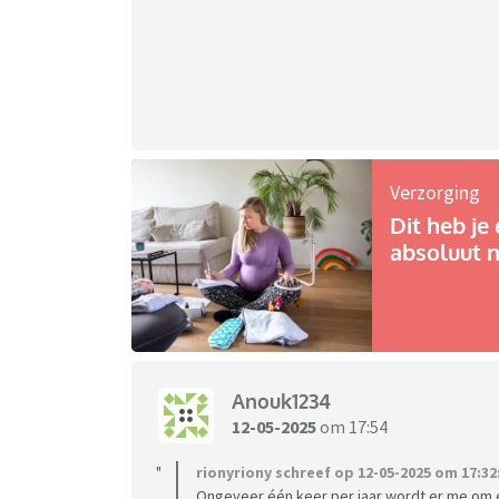
Verzorging
Dit heb je 
absoluut n
Anouk1234
12-05-2025
om 17:54
rionyriony schreef op 12-05-2025 om 17:32
Ongeveer één keer per jaar wordt er me om e