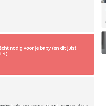
écht nodig voor je baby (en dit juist
iet)
:
en legitimatiebewijs gevraagd. Het gaat dan om een pakketje