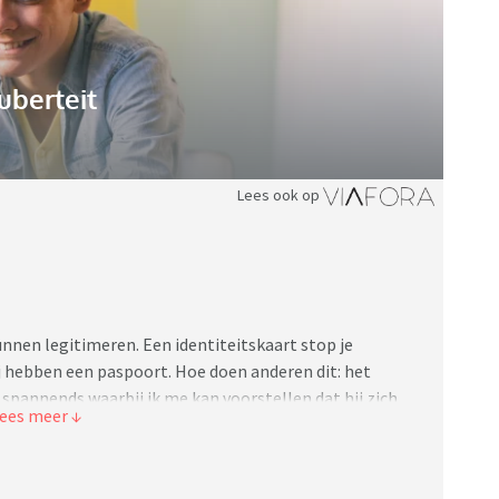
uberteit
Lees ook op
nnen legitimeren. Een identiteitskaart stop je
 hebben een paspoort. Hoe doen anderen dit: het
 spannends waarbij ik me kan voorstellen dat hij zich
, of paspoort mee in de schooltas? Ik kan me haast
n papieren tevoorschijn kunnen trekken. Hij reist niet
nd.