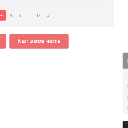
4
5
..
13
»
Naar laatste reactie