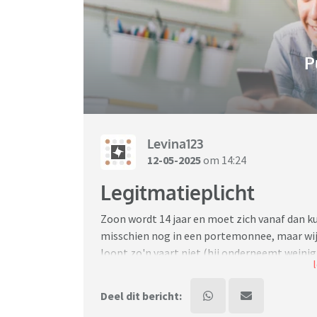
P
Levina123
12-05-2025
om 14:24
Legitmatieplicht
Zoon wordt 14 jaar en moet zich vanaf dan ku
misschien nog in een portemonnee, maar wij
loopt zo'n vaart niet (hij onderneemt weinig
zou moeten legitimeren) dus laat maar thuis
niet voorstellen dat andere pubers zomaar hu
Deel dit bericht:
met ov en hangt ook (nog) niet 's avonds ro