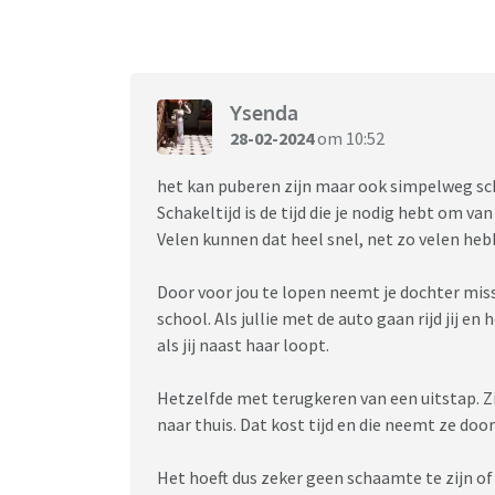
We hebben altijd een goeie band gehad.
Maar dit vind ik heel moeilijk.
Tranen staan me nader dan het lachen.
Ysenda
Deze namiddag moet ze naar de catechese.
28-02-2024
om 10:52
Normaal breng ik haar met de auto.
Misschien moet ik haar maar alleen laten gaa
het kan puberen zijn maar ook simpelweg sch
Schakeltijd is de tijd die je nodig hebt om va
Velen kunnen dat heel snel, net zo velen heb
Door voor jou te lopen neemt je dochter mis
school. Als jullie met de auto gaan rijd jij en
als jij naast haar loopt.
Hetzelfde met terugkeren van een uitstap. Zi
naar thuis. Dat kost tijd en die neemt ze door
Het hoeft dus zeker geen schaamte te zijn of 