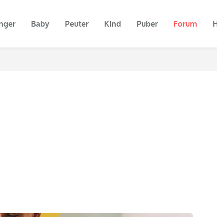
nger
Baby
Peuter
Kind
Puber
Forum
H