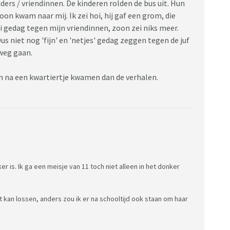
ers / vriendinnen. De kinderen rolden de bus uit. Hun
on kwam naar mij. Ik zei hoi, hij gaf een grom, die
 zei gedag tegen mijn vriendinnen, zoon zei niks meer.
us niet nog 'fijn' en 'netjes' gedag zeggen tegen de juf
 weg gaan.
en na een kwartiertje kwamen dan de verhalen.
r is. Ik ga een meisje van 11 toch niet alleen in het donker
t kan lossen, anders zou ik er na schooltijd ook staan om haar