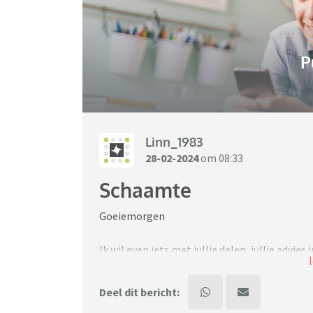
P
Linn_1983
28-02-2024
om 08:33
Schaamte
Goeiemorgen
Ik wil even iets met jullie delen, jullie advies
Mijn dochter van 11 lijkt zich voor mij te sch
Deel dit bericht: