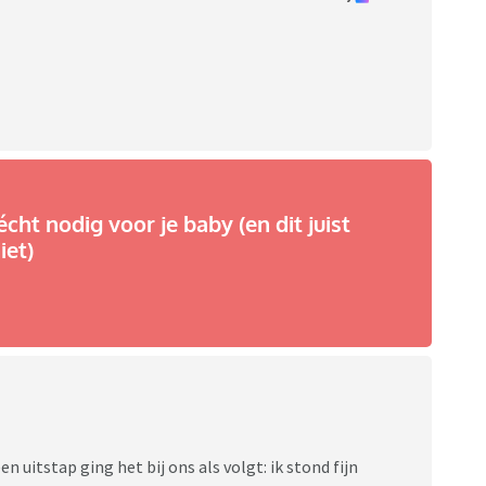
écht nodig voor je baby (en dit juist
iet)
 uitstap ging het bij ons als volgt: ik stond fijn