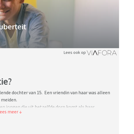
uberteit
Lees ook op
ie?
ende dochter van 15. Een vriendin van haar was alleen
2 meiden.
een jongen die uit hetzelfde dorp komt als haar
dat hij ook zou komen met wat vrienden ( 6 stuks).