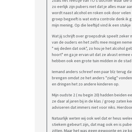
zoals het feestje van TO's dochter waar die 
zo eerlijk zijn pubers niet dat je alles maar a
wordt naast alcohol en roken ook door velen d
groep begeeft is wat extra controle denk ik g
mijn mening. Op die leeftijd vind ik een stukje
Wat jij schrijft over groepsdruk speelt zeke
van de ouders en het zelfs mee mogen nemen, 
" wij deden dat ook", zo hou je het alcohol geb
hoort" en ga je ervan uit dat ze alvast ermee
hebben ook een grote tuin midden in de stad m
Iemand anders schreef een paar blz terug da
brengen omdat ze het anders "zielig" vonden.
en dringen het zo andere kinderen op.
Mijn oudste 2 ( nu begin 20) hadden beiden e
ze daar al jaren bij in de klas / groep zaten ke
adviseren dat immers niet voor niks. Hierdoo
Natuurlijk weten wij ook wel dat er heus wele
stiekem gebeurt zijn, dat mag ook en is pube
zitten. Maar het was geen gewoonte en ze k