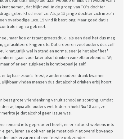
ouders van dat meisje die daar woonde er niks van wisten want
an kunt nemen, dat blijkt wel. In de groep van TO's dochter
rugs gebruikt schreef ze. Als je 15 jarige dochter zich in zo'n
een overbodige luxe. 15 vind ik best jong. Maar goed dat is
 controle nog zo gek niet.
r mee, maar hoe ontstaat groepsdruk...als een deel het dus mag
gefaciliteerd krijgen etc. Dat creeeren veel ouders dus zelf
ruik natuurlijk wel in stand en normaliseer je het alsof het "
 omleren gaan voor later alsof drinken vanzelfsprekend is. Wij
aar of er een zuipkeet in komt bepaal je zelf.
t er bij haar zoon's feestje andere ouders drank kwamen
 Blijkbaar vinden mensen dus dat alcohol drinken erbij hoort
en best grote vriendenkring vanuit school en scouting. Omdat
nden wij bijna alle ouders wel. Iederen hield Nix 18 aan, ze
r merkte je dat alcohol geen issue was.
ens iemand iets geprobeert heeft, en er zal best weleens iets
r eigen, leren ze ook van en je moet ook niet overal bovenop
onden ook ervaren dat een feestje ook zonder