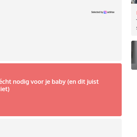
écht nodig voor je baby (en dit juist
iet)