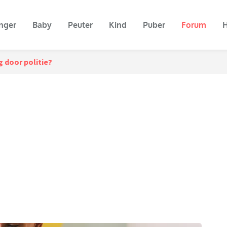
nger
Baby
Peuter
Kind
Puber
Forum
H
 door politie?