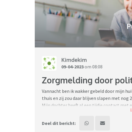
P
Kimdekim
09-04-2023
om 08:08
Zorgmelding door polit
Vannacht ben ik wakker gebeld door mijn huil
thuis en zij zou daar blijven slapen met nog 
Mijn dochter heeft al een tijdje contact met 
vriendin. Ik wist dat ze hadden afgesproken 
En dat ze wat zouden drinken wist ik ook.
Deel dit bericht: