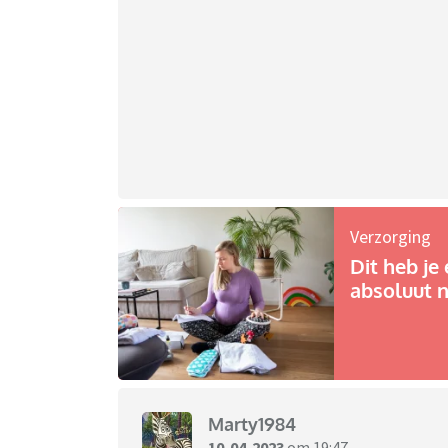
Verzorging
Dit heb je 
absoluut n
Marty1984
10-04-2023
om 19:47