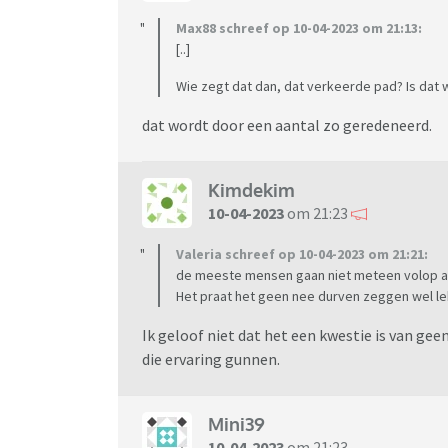
Max88 schreef op 10-04-2023 om 21:13:
[..]
Wie zegt dat dan, dat verkeerde pad? Is dat wa
dat wordt door een aantal zo geredeneerd.
Kimdekim
10-04-2023
om 21:23
Valeria schreef op 10-04-2023 om 21:21:
de meeste mensen gaan niet meteen volop aa
Het praat het geen nee durven zeggen wel le
Ik geloof niet dat het een kwestie is van gee
die ervaring gunnen.
Mini39
10-04-2023
om 21:23