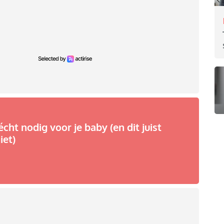
écht nodig voor je baby (en dit juist
iet)