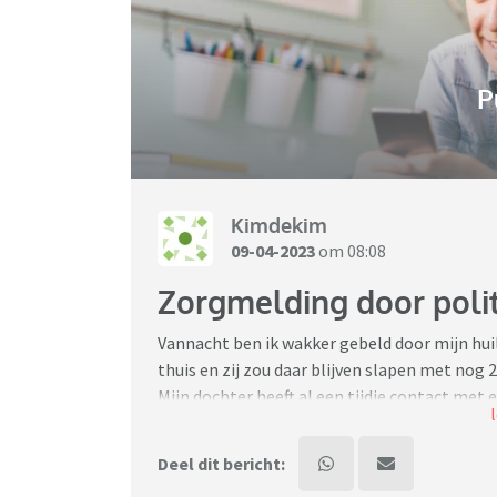
P
Kimdekim
09-04-2023
om 08:08
Zorgmelding door polit
Vannacht ben ik wakker gebeld door mijn huil
thuis en zij zou daar blijven slapen met nog 
Mijn dochter heeft al een tijdje contact met 
vriendin. Ik wist dat ze hadden afgesproken 
En dat ze wat zouden drinken wist ik ook.
Deel dit bericht: