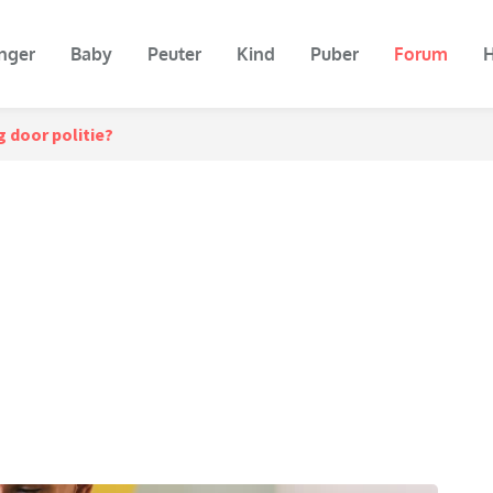
nger
Baby
Peuter
Kind
Puber
Forum
H
 door politie?