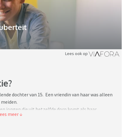
uberteit
Lees ook op
ie?
ende dochter van 15. Een vriendin van haar was alleen
2 meiden.
een jongen die uit hetzelfde dorp komt als haar
dat hij ook zou komen met wat vrienden ( 6 stuks).