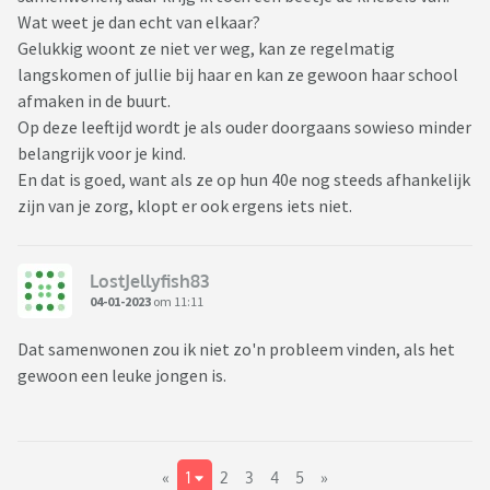
Wat weet je dan echt van elkaar?
Gelukkig woont ze niet ver weg, kan ze regelmatig
langskomen of jullie bij haar en kan ze gewoon haar school
afmaken in de buurt.
Op deze leeftijd wordt je als ouder doorgaans sowieso minder
belangrijk voor je kind.
En dat is goed, want als ze op hun 40e nog steeds afhankelijk
zijn van je zorg, klopt er ook ergens iets niet.
LostJellyfish83
04-01-2023
om 11:11
Dat samenwonen zou ik niet zo'n probleem vinden, als het
gewoon een leuke jongen is.
«
1
2
3
4
5
»