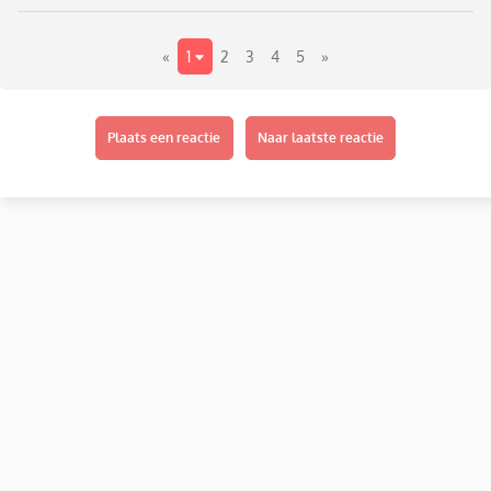
«
1
2
3
4
5
»
Plaats een reactie
Naar laatste reactie