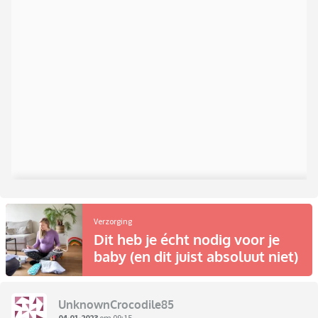
Verzorging
Dit heb je écht nodig voor je
baby (en dit juist absoluut niet)
UnknownCrocodile85
04-01-2023
om 09:15