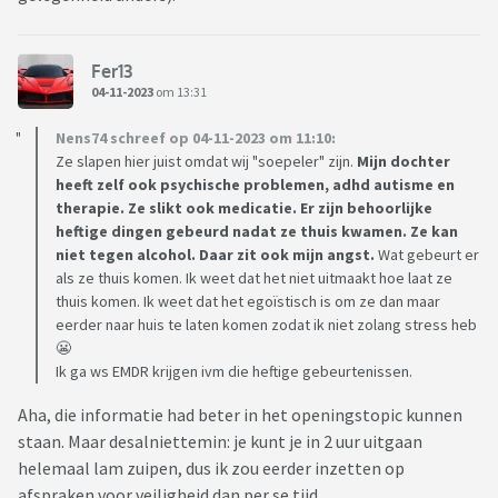
Fer13
04-11-2023
om 13:31
Nens74 schreef op 04-11-2023 om 11:10:
Ze slapen hier juist omdat wij "soepeler" zijn.
Mijn dochter
heeft zelf ook psychische problemen, adhd autisme en
therapie. Ze slikt ook medicatie. Er zijn behoorlijke
heftige dingen gebeurd nadat ze thuis kwamen. Ze kan
niet tegen alcohol. Daar zit ook mijn angst.
Wat gebeurt er
als ze thuis komen. Ik weet dat het niet uitmaakt hoe laat ze
thuis komen. Ik weet dat het egoïstisch is om ze dan maar
eerder naar huis te laten komen zodat ik niet zolang stress heb
😬
Ik ga ws EMDR krijgen ivm die heftige gebeurtenissen.
Aha, die informatie had beter in het openingstopic kunnen
staan. Maar desalniettemin: je kunt je in 2 uur uitgaan
helemaal lam zuipen, dus ik zou eerder inzetten op
afspraken voor veiligheid dan per se tijd.