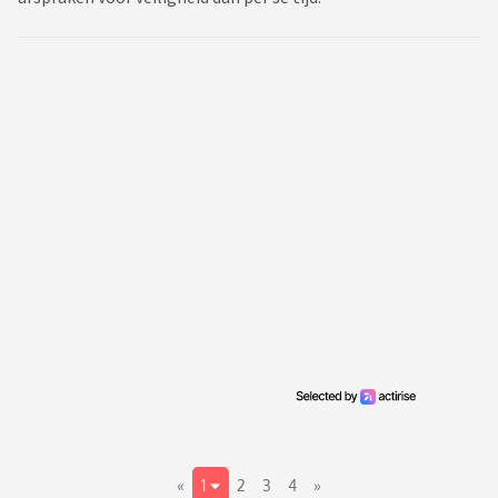
«
1
2
3
4
»