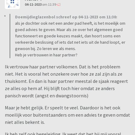
04-11-2023
om 11:39
Doemijdieglazenbol schreef op 04-11-2023 om 11:30:
als je dochter ook net een ander pad heeft, is het moeilijk om
goed advies te geven. Maar als ze over het algemeen goed
functioneert en goede keuzes maakt, dan hoort soms een
verkeerde beslissing of iets dat net iets uit de hand loopt, er
gewoon bij. Zo leren we als mens.
Heb je vertrouwen in haar partner?
Ik vertrouw haar partner volkomen. Dat is het probleem
niet. Het is vooral het onzekere over hoe ze zal zijn als ze
thuiskomt. En dan is haar partner meestal de sjaak reageert
ze alles op hem af. Hij blijft toch hier omdat ze anders
panisch wordt (angst en dwangstoornis)
Maar je hebt gelijk. Er speelt te veel. Daardoor is het ook
moeilijk voor buitenstaanders om een advies te geven omdat
niet alles bekent is.
Ik heb zelf ook begeleiding. Ik weet dat het bij mij vooral