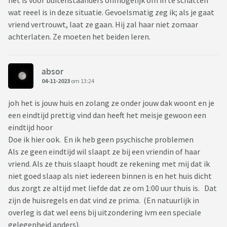
het is voor buitenstaanders onmogelijk om in te schatten
wat reeel is in deze situatie. Gevoelsmatig zeg ik; als je gaat
vriend vertrouwt, laat ze gaan. Hij zal haar niet zomaar
achterlaten. Ze moeten het beiden leren.
absor
04-11-2023
om 13:24
joh het is jouw huis en zolang ze onder jouw dak woont en je
een eindtijd prettig vind dan heeft het meisje gewoon een
eindtijd hoor
Doe ik hier ook. En ik heb geen psychische problemen
Als ze geen eindtijd wil slaapt ze bij een vriendin of haar
vriend. Als ze thuis slaapt houdt ze rekening met mij dat ik
niet goed slaap als niet iedereen binnen is en het huis dicht
dus zorgt ze altijd met liefde dat ze om 1:00 uur thuis is. Dat
zijn de huisregels en dat vind ze prima. (En natuurlijk in
overleg is dat wel eens bij uitzondering ivm een speciale
gelegenheid anders).