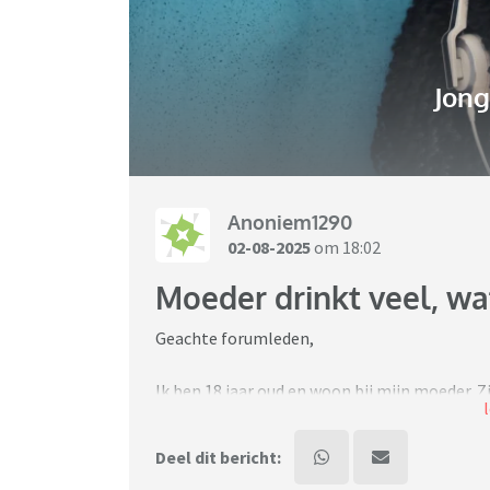
Jon
Anoniem1290
02-08-2025
om 18:02
Moeder drinkt veel, wa
Geachte forumleden,
Ik ben 18 jaar oud en woon bij mijn moeder. Zi
alcoholist maar ook niet een gewone drinker 
neemt.
Deel dit bericht:
Zij begint te drinken rond het einde van de 