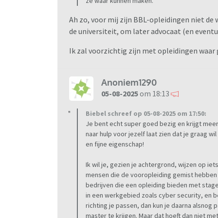
ze waar kunnen maken.
Ah zo, voor mij zijn BBL-opleidingen niet de 
de universiteit, om later advocaat (en event
Ik zal voorzichtig zijn met opleidingen waar 
Anoniem1290
05-08-2025
om 18:13
Biebel schreef op 05-08-2025 om 17:50:
Je bent echt super goed bezig en krijgt meer
naar hulp voor jezelf laat zien dat je graag wil
en fijne eigenschap!
Ik wil je, gezien je achtergrond, wijzen op i
mensen die de vooropleiding gemist hebben d
bedrijven die een opleiding bieden met stage 
in een werkgebied zoals cyber security, en b
richting je passen, dan kun je daarna alsnog
master te krijgen. Maar dat hoeft dan niet me