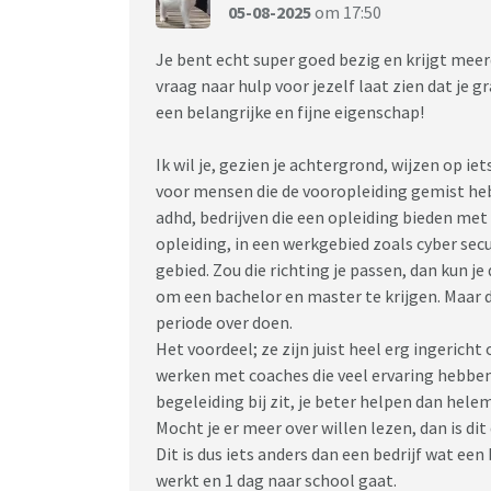
05-08-2025
om 17:50
Je bent echt super goed bezig en krijgt meer
vraag naar hulp voor jezelf laat zien dat je gr
een belangrijke en fijne eigenschap!
Ik wil je, gezien je achtergrond, wijzen op i
voor mensen die de vooropleiding gemist heb
adhd, bedrijven die een opleiding bieden met 
opleiding, in een werkgebied zoals cyber secu
gebied. Zou die richting je passen, dan kun j
om een bachelor en master te krijgen. Maar d
periode over doen.
Het voordeel; ze zijn juist heel erg ingerich
werken met coaches die veel ervaring hebben
begeleiding bij zit, je beter helpen dan hele
Mocht je er meer over willen lezen, dan is dit 
Dit is dus iets anders dan een bedrijf wat een
werkt en 1 dag naar school gaat.