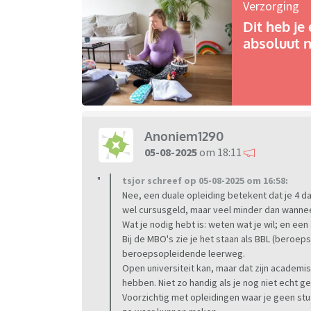
Verzorging
Dit heb je 
absoluut n
Anoniem1290
05-08-2025
om 18:11
tsjor schreef op 05-08-2025 om 16:58:
Nee, een duale opleiding betekent dat je 4 d
wel cursusgeld, maar veel minder dan wanneer j
Wat je nodig hebt is: weten wat je wil; en een
Bij de MBO's zie je het staan als BBL (beroe
beroepsopleidende leerweg.
Open universiteit kan, maar dat zijn academis
hebben. Niet zo handig als je nog niet echt g
Voorzichtig met opleidingen waar je geen stu