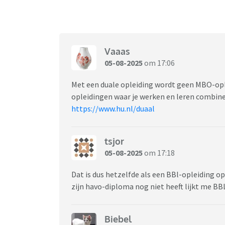
PPS: naast het roken en drinken, sport ze eig
behoefte aan (als ik haar tenminste goed beg
BMI van 28.
Vaaas
05-08-2025
om 17:06
Met een duale opleiding wordt geen MBO-opl
opleidingen waar je werken en leren combine
https://www.hu.nl/duaal
tsjor
05-08-2025
om 17:18
Dat is dus hetzelfde als een BBl-opleiding 
zijn havo-diploma nog niet heeft lijkt me BB
Biebel