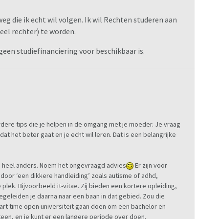
weg die ik echt wil volgen. Ik wil Rechten studeren aan
ueel rechter) te worden.
geen studiefinanciering voor beschikbaar is.
dere tips die je helpen in de omgang met je moeder. Je vraag
 dat het beter gaat en je echt wil leren. Dat is een belangrijke
ets heel anders. Noem het ongevraagd advies
Er zijn voor
oor ‘een dikkere handleiding’ zoals autisme of adhd,
plek. Bijvoorbeeld it-vitae. Zij bieden een kortere opleiding,
egeleiden je daarna naar een baan in dat gebied. Zou die
 part time open universiteit gaan doen om een bachelor en
teen, en je kunt er een langere periode over doen.