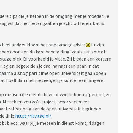
dere tips die je helpen in de omgang met je moeder. Je
aag wil dat het beter gaat en je echt wil leren. Dat is
ets heel anders. Noem het ongevraagd advies
Er zijn
ben door ‘een dikkere handleiding’ zoals autisme of
stage plek. Bijvoorbeeld it-vitae. Zij bieden een kortere
rity, en begeleiden je daarna naar een baan in dat
e daarna alsnog part time open universiteit gaan doen
at hoeft dan niet meteen, en je kunt er een langere
t op mensen die niet de havo of vwo hebben afgerond, en
. Misschien zou zo’n traject, waar veel meer
maal zelfstandig aan de open universiteit beginnen.
de link;
https://itvitae.nl/
.
 bbl biedt, waarbij je meteen in dienst komt, 4 dagen