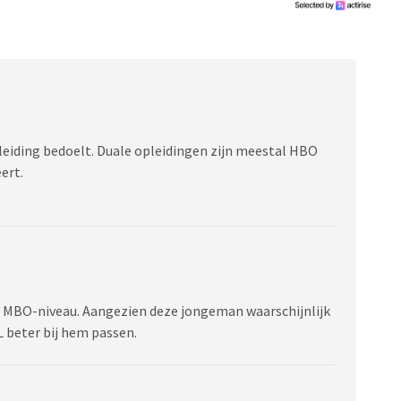
enlijk ook helemaal niet en heeft hier ook niet echt
rijp) ondanks dat ze overgewicht heeft. Ze heeft een
eiding bedoelt. Duale opleidingen zijn meestal HBO
ert.
op MBO-niveau. Aangezien deze jongeman waarschijnlijk
L beter bij hem passen.