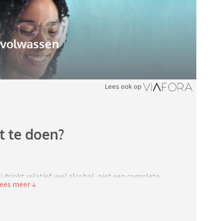
gvolwassen
Lees ook op
t te doen?
j drinkt relatief veel alcohol, niet een complete
die elke dag bijvoorbeeld een glaasje bij het eten
middag als ze uit werk komt, in het weekend vaak nog