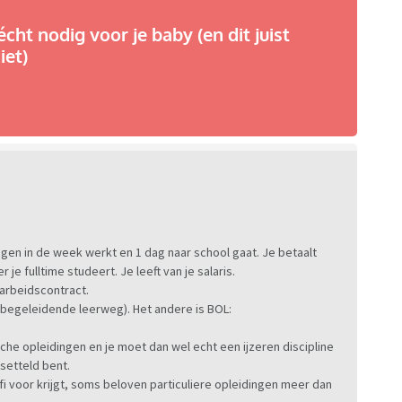
écht nodig voor je baby (en dit juist
iet)
agen in de week werkt en 1 dag naar school gaat. Je betaalt
e fulltime studeert. Je leeft van je salaris.
 arbeidscontract.
psbegeleidende leerweg). Het andere is BOL:
che opleidingen en je moet dan wel echt een ijzeren discipline
esetteld bent.
fi voor krijgt, soms beloven particuliere opleidingen meer dan