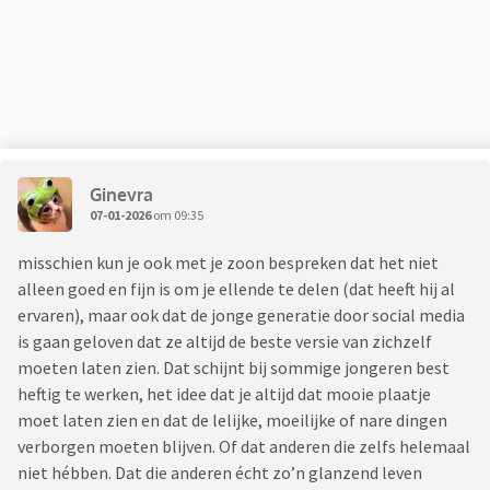
allesie.
De druk is nu een beetje van de ketel
Medicatie doet z'n werk, lijkt ons. Zeker weten doe je t niet
natuurlijk. Hij is soms vrolijk, soms depri en heel impulsief.
Manisch bijna. Is wel in de eerste behandeling. Nu al n 6-tal
sessies erop zitten.
Nu is zoon daarachter gekomen dat ik zoveel gedeeld heb en
Ginevra
is des duivels. Zo boos was hij alweer even geleden. Begrijp ik,
07-01-2026
om 09:35
achteraf, heel goed. Heb een aantal.mijn welgemeende
excuses aangeboden.
misschien kun je ook met je zoon bespreken dat het niet
Ik heb wel uitgelegd dat het mijn taak was om hem veilig te
alleen goed en fijn is om je ellende te delen (dat heeft hij al
houden. En dat ik dacht om vader en 2 jongsten. Die ook op
ervaren), maar ook dat de jonge generatie door social media
mij steunen.
is gaan geloven dat ze altijd de beste versie van zichzelf
Dat was het doel, en dat is bereikt.
moeten laten zien. Dat schijnt bij sommige jongeren best
De enige manier voor mij om dit vol te houden, was om te
heftig te werken, het idee dat je altijd dat mooie plaatje
delen. Het uit te dchrijven. (Ik uit makkelijker via "papier").
moet laten zien en dat de lelijke, moeilijke of nare dingen
Maar dat ik, achteraf, wel iets minder kon delen is me
verborgen moeten blijven. Of dat anderen die zelfs helemaal
duidelijk. Waarom heb ik dat hier niet gepost, vraag ik me af.
niet hébben. Dat die anderen écht zo’n glanzend leven
Waarom aan mijn netwerk. Zelfs een vriendin van jongste