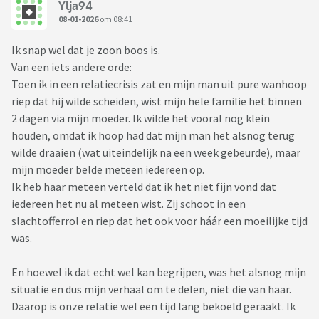
Ylja94
Ik weet eigenlijk niet wat ik wil met deze post maar ik voel
08-01-2026
om 08:41
me echt eenzaam. Ik eet te weinig. Ben al 6 kg kwijt. En slaap
sindsdien erg slecht.
Ik snap wel dat je zoon boos is.
Dus de schaamte is enorm. Ik begreep wel van netwerk, dat
Van een iets andere orde:
om ons heen toch veel jongeren "in de knoop zitten". Ook
Toen ik in een relatiecrisis zat en mijn man uit pure wanhoop
echte zelfmoordpogingen. Verschrikkelijk.
riep dat hij wilde scheiden, wist mijn hele familie het binnen
Dat wist ik niet. Dit zal dan in heel het land zijn.
2 dagen via mijn moeder. Ik wilde het vooral nog klein
Dus mocht er iemand meelezen die zich ook zo voelt...
houden, omdat ik hoop had dat mijn man het alsnog terug
wilde draaien (wat uiteindelijk na een week gebeurde), maar
mijn moeder belde meteen iedereen op.
Ik heb haar meteen verteld dat ik het niet fijn vond dat
iedereen het nu al meteen wist. Zij schoot in een
slachtofferrol en riep dat het ook voor háár een moeilijke tijd
was.
En hoewel ik dat echt wel kan begrijpen, was het alsnog mijn
situatie en dus mijn verhaal om te delen, niet die van haar.
Daarop is onze relatie wel een tijd lang bekoeld geraakt. Ik