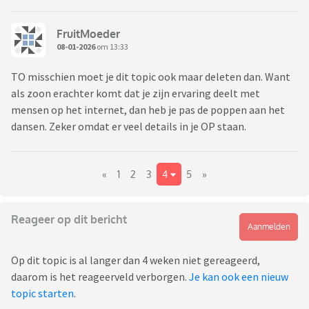
FruitMoeder
08-01-2026
om 13:33
TO misschien moet je dit topic ook maar deleten dan. Want
als zoon erachter komt dat je zijn ervaring deelt met
mensen op het internet, dan heb je pas de poppen aan het
dansen. Zeker omdat er veel details in je OP staan.
«
1
2
3
4
5
»
Reageer op dit bericht
Aanmelden
Op dit topic is al langer dan 4 weken niet gereageerd,
daarom is het reageerveld verborgen.
Je kan ook een nieuw
topic starten
.