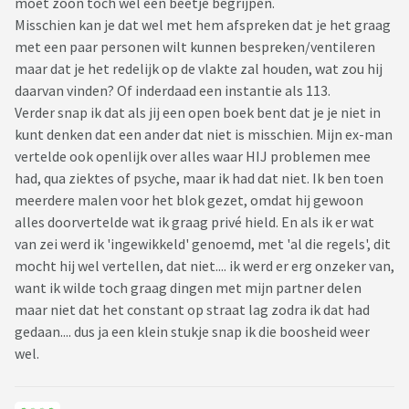
moet zoon toch wel een beetje begrijpen.
Dat ie straks niet meer over straat kan. Hij zegt t niet, maar
Misschien kan je dat wel met hem afspreken dat je het graag
ik zie haat in zijn ogen. Walging.
met een paar personen wilt kunnen bespreken/ventileren
Hij snapt wel dat ik moest delen maar vind dat ik dat meer
maar dat je het redelijk op de vlakte zal houden, wat zou hij
algemeen moest houden.
daarvan vinden? Of inderdaad een instantie als 113.
Ik ben oprecht angstig dat hij in zijn boosheid toch iets
Verder snap ik dat als jij een open boek bent dat je je niet in
stoms gaat doen. En dan is het mijn schuld. Dat realiseer ik
kunt denken dat een ander dat niet is misschien. Mijn ex-man
me goed. Het is te groot. Teveel. Ik heb uiteraard wederom
vertelde ook openlijk over alles waar HIJ problemen mee
met netwerk gedeeld dat ik een vreselijke fout heb gemaakt.
had, qua ziektes of psyche, maar ik had dat niet. Ik ben toen
En dat ik niet meer zoveel zal delen.
meerdere malen voor het blok gezet, omdat hij gewoon
Tussen kerst en oud en nieuw ging het redelijk. Was ook wel
alles doorvertelde wat ik graag privé hield. En als ik er wat
weer eventjes alleen.
van zei werd ik 'ingewikkeld' genoemd, met 'al die regels', dit
Oud en nieuw was verschrikkelijk ongemakkelijk. Omdat
mocht hij wel vertellen, dat niet.... ik werd er erg onzeker van,
verwachtingen hoog waren en het dus tegenviel voor zoon.
want ik wilde toch graag dingen met mijn partner delen
Hij mocht van ons niet weg. Dat was even niet vertrouwd.
maar niet dat het constant op straat lag zodra ik dat had
Gevaar voor zichzelf maar óók wellicht voir n ander. En van
gedaan.... dus ja een klein stukje snap ik die boosheid weer
vriendin kun je niet verwachten dat zij t allemaal kan en
wel.
weet.
Weer was hij boos.
Hij vertelt niks meer. Begrijp ik ook.