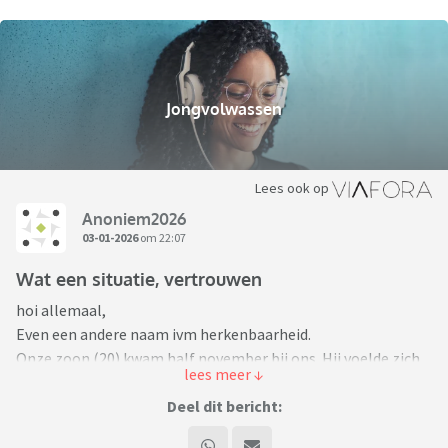
Jongvolwassen
Lees ook op
Anoniem2026
03-01-2026
om 22:07
Wat een situatie, vertrouwen
hoi allemaal,
Even een andere naam ivm herkenbaarheid.
Onze zoon (20) kwam half november bij ons. Hij voelde zich
niet helemaal oke.
Dat had hij al langere tijd, zei hij.
Deel dit bericht:
Had ook last van depressieve gevoelens. In de trein soms