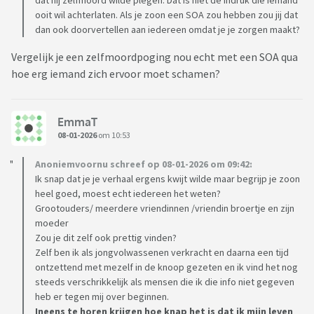
dat hij zelfmoord wilde plegen. Dat is niet de indruk die iemand
ooit wil achterlaten. Als je zoon een SOA zou hebben zou jij dat
dan ook doorvertellen aan iedereen omdat je je zorgen maakt?
Vergelijk je een zelfmoordpoging nou echt met een SOA qua
hoe erg iemand zich ervoor moet schamen?
EmmaT
08-01-2026
om 10:53
Anoniemvoornu schreef op 08-01-2026 om 09:42:
Ik snap dat je je verhaal ergens kwijt wilde maar begrijp je zoon
heel goed, moest echt iedereen het weten?
Grootouders/ meerdere vriendinnen /vriendin broertje en zijn
moeder
Zou je dit zelf ook prettig vinden?
Zelf ben ik als jongvolwassenen verkracht en daarna een tijd
ontzettend met mezelf in de knoop gezeten en ik vind het nog
steeds verschrikkelijk als mensen die ik die info niet gegeven
heb er tegen mij over beginnen.
Ineens te horen krijgen hoe knap het is dat ik mijn leven