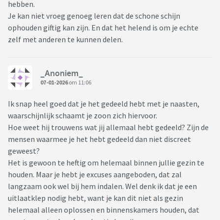
hebben.
zoon summier uitgelegd. Want hij vertoonde raar gedrag. En
Je kan niet vroeg genoeg leren dat de schone schijn
zijn vriendin begreep er niks van. Kregen ook ruzie.
ophouden giftig kan zijn. En dat het helend is om je echte
Doordat ik summier weliswaar heb gedeeld dat t thuis echt
zelf met anderen te kunnen delen.
niet goed ging met oudste broer, kon ze ademhalen.dat er
dus een reden was.
Ook met de moeder van zijn vriendin contact. Want vriendin
_Anoniem_
ging eraan onderdoor. Kon en kan niet echt doordringen. Ze
07-01-2026
om 11:06
zijn wel echt wijs met elkander. Mooi om te zien.
Ik snap heel goed dat je het gedeeld hebt met je naasten,
Zucht....als er oorlog uitbreekt ben ik duidelijk niet de juiste
waarschijnlijk schaamt je zoon zich hiervoor.
persoon.
Hoe weet hij trouwens wat jij allemaal hebt gedeeld? Zijn de
Maar goed....
mensen waarmee je het hebt gedeeld dan niet discreet
Als ouders werden we niet begeleid. Opname was niet nodig.
geweest?
En dus konden we het uitzoeken. Althans, zo voelde het.
Het is gewoon te heftig om helemaal binnen jullie gezin te
Want: volwassen.
houden. Maar je hebt je excuses aangeboden, dat zal
Maar ik begrijp ook héél goed, dat hij van al die "smoesjes"
langzaam ook wel bij hem indalen. Wel denk ik dat je een
niks van wil weten. Zijn prive is geschonden. En nog wel door
uitlaatklep nodig hebt, want je kan dit niet als gezin
xn eigen moeder.
helemaal alleen oplossen en binnenskamers houden, dat
Ik schaam me diep. En dat heeft hij natuurlijk ook. Schaamte.