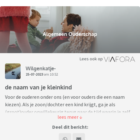
Algemeen Ouderschap
Lees ook op
Wilgenkatje-
25-07-2023
om 10:52
de naam van je kleinkind
Voor de ouderen onder ons (en voor ouders die een naam
kiezen). Als je zoon/dochter een kind krijgt, ga je als
(groot)ouder onwillekeurig terug naar de tijd waarin je zelf
(voor het eerst) ouders werd. Een unieke tijd waarin van alles
ontdekt werd waarvan je niet besefte dat het er kon zijn. In
Deel dit bericht:
jezelf, op praktisch gebied, in je sociale omgeving, je