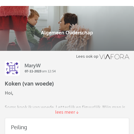
Algemeen Ouderschap
Lees ook op
MaryW
07-11-2023
om 12:54
Koken (van woede)
Hoi,
Soms kook ik van woede. Letterlijk en figuurlijk. Mijn man is
hartstikke leuk met de kinderen maar kan niet koken. Nog
geen gebakken ei. Hij zorgt 2 dagen voor de kinderen als ik
Peiling
werk tot laat. Koken lukt hem alleen niet.