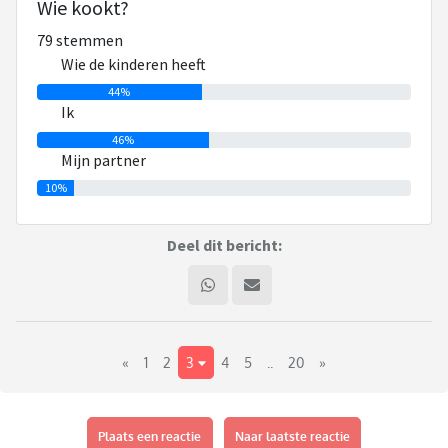
Wie kookt?
Hoe doen jullie dat? Kookt diegene die de kinderen heeft of
79 stemmen
kookt 1 van jullie altijd?
Wie de kinderen heeft
Iemand ervaring met een kookcursus?
44%
Ik
46%
Mijn partner
10%
Deel dit bericht:
«
1
2
3
4
5
..
20
»
Plaats een reactie
Naar laatste reactie