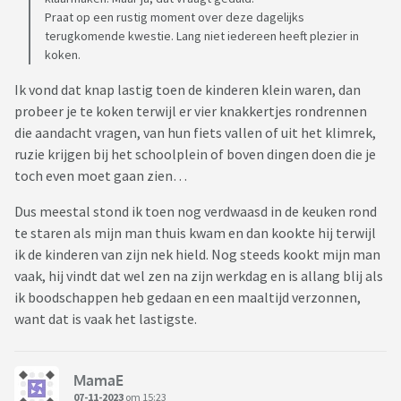
Praat op een rustig moment over deze dagelijks
terugkomende kwestie. Lang niet iedereen heeft plezier in
koken.
Ik vond dat knap lastig toen de kinderen klein waren, dan
probeer je te koken terwijl er vier knakkertjes rondrennen
die aandacht vragen, van hun fiets vallen of uit het klimrek,
ruzie krijgen bij het schoolplein of boven dingen doen die je
toch even moet gaan zien…
Dus meestal stond ik toen nog verdwaasd in de keuken rond
te staren als mijn man thuis kwam en dan kookte hij terwijl
ik de kinderen van zijn nek hield. Nog steeds kookt mijn man
vaak, hij vindt dat wel zen na zijn werkdag en is allang blij als
ik boodschappen heb gedaan en een maaltijd verzonnen,
want dat is vaak het lastigste.
MamaE
07-11-2023
om 15:23