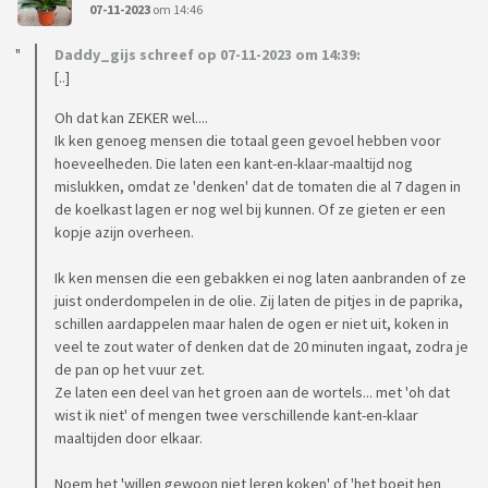
07-11-2023
om 14:46
Daddy_gijs schreef op 07-11-2023 om 14:39:
[..]
Oh dat kan ZEKER wel....
Ik ken genoeg mensen die totaal geen gevoel hebben voor
hoeveelheden. Die laten een kant-en-klaar-maaltijd nog
mislukken, omdat ze 'denken' dat de tomaten die al 7 dagen in
de koelkast lagen er nog wel bij kunnen. Of ze gieten er een
kopje azijn overheen.
Ik ken mensen die een gebakken ei nog laten aanbranden of ze
juist onderdompelen in de olie. Zij laten de pitjes in de paprika,
schillen aardappelen maar halen de ogen er niet uit, koken in
veel te zout water of denken dat de 20 minuten ingaat, zodra je
de pan op het vuur zet.
Ze laten een deel van het groen aan de wortels... met 'oh dat
wist ik niet' of mengen twee verschillende kant-en-klaar
maaltijden door elkaar.
Noem het 'willen gewoon niet leren koken' of 'het boeit hen