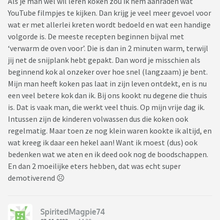
Als je man wel wil leren koken zou ik hem aanraden wat
YouTube filmpjes te kijken. Dan krijg je veel meer gevoel voor
wat er met allerlei kreten wordt bedoeld en wat een handige
volgorde is. De meeste recepten beginnen bijval met
‘verwarm de oven voor’. Die is dan in 2 minuten warm, terwijl
jij net de snijplank hebt gepakt. Dan word je misschien als
beginnend kok al onzeker over hoe snel (langzaam) je bent.
Mijn man heeft koken pas laat in zijn leven ontdekt, en is nu
een veel betere kok dan ik. Bij ons kookt nu degene die thuis
is. Dat is vaak man, die werkt veel thuis. Op mijn vrije dag ik.
Intussen zijn de kinderen volwassen dus die koken ook
regelmatig. Maar toen ze nog klein waren kookte ik altijd, en
wat kreeg ik daar een hekel aan! Want ik moest (dus) ook
bedenken wat we aten en ik deed ook nog de boodschappen.
En dan 2 moeilijke eters hebben, dat was echt super
demotiverend ☹️
SpiritedMagpie74