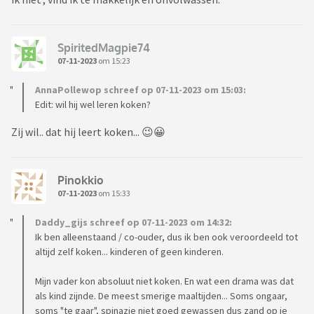
SpiritedMagpie74
07-11-2023
om 15:23
AnnaPollewop schreef op 07-11-2023 om 15:03:
Edit: wil hij wel leren koken?
Zij wil.. dat hij leert koken... 😉😀
Pinokkio
07-11-2023
om 15:33
Daddy_gijs schreef op 07-11-2023 om 14:32:
Ik ben alleenstaand / co-ouder, dus ik ben ook veroordeeld tot
altijd zelf koken... kinderen of geen kinderen.
Mijn vader kon absoluut niet koken. En wat een drama was dat
als kind zijnde. De meest smerige maaltijden... Soms ongaar,
soms "te gaar", spinazie niet goed gewassen dus zand op je