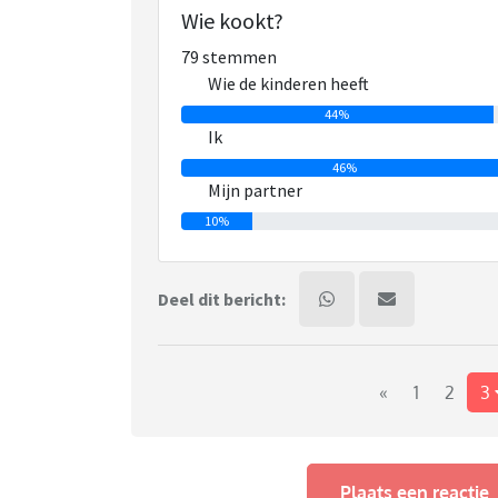
Hoe doen jullie dat? Kookt diegene die de kind
Wie kookt?
Iemand ervaring met een kookcursus?
79 stemmen
Wie de kinderen heeft
44%
Ik
46%
Mijn partner
10%
Deel dit bericht:
«
1
2
3
Plaats een reactie