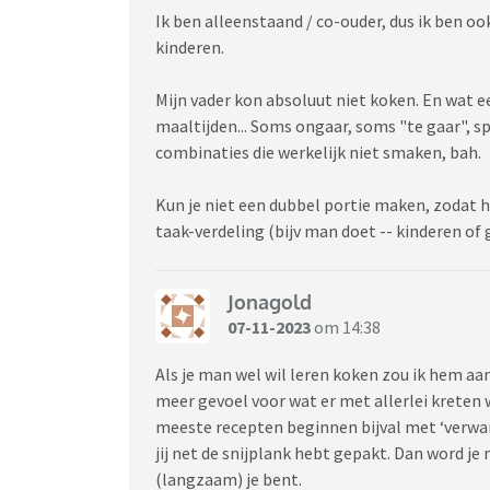
Ik ben alleenstaand / co-ouder, dus ik ben ook
kinderen.
Mijn vader kon absoluut niet koken. En wat e
maaltijden... Soms ongaar, soms "te gaar", s
combinaties die werkelijk niet smaken, bah.
Kun je niet een dubbel portie maken, zodat 
taak-verdeling (bijv man doet -- kinderen of
Jonagold
07-11-2023
om 14:38
Als je man wel wil leren koken zou ik hem aan
meer gevoel voor wat er met allerlei kreten 
meeste recepten beginnen bijval met ‘verwarm
jij net de snijplank hebt gepakt. Dan word je
(langzaam) je bent.