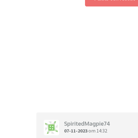
SpiritedMagpie74
07-11-2023
om 14:32