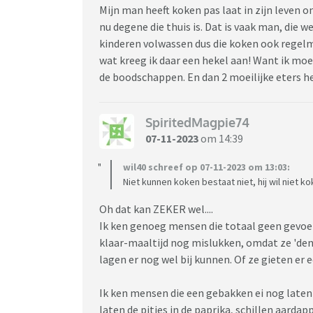
Mijn man heeft koken pas laat in zijn leven on
nu degene die thuis is. Dat is vaak man, die we
kinderen volwassen dus die koken ook regelma
wat kreeg ik daar een hekel aan! Want ik mo
de boodschappen. En dan 2 moeilijke eters h
SpiritedMagpie74
07-11-2023
om 14:39
wil40 schreef op 07-11-2023 om 13:03:
Niet kunnen koken bestaat niet, hij wil niet k
Oh dat kan ZEKER wel....
Ik ken genoeg mensen die totaal geen gevoe
klaar-maaltijd nog mislukken, omdat ze 'denk
lagen er nog wel bij kunnen. Of ze gieten er 
Ik ken mensen die een gebakken ei nog laten 
laten de pitjes in de paprika, schillen aardap