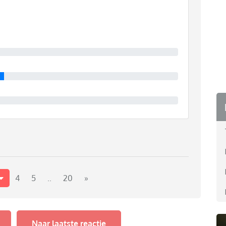
eren heeft of kookt 1 van jullie altijd?
4
5
..
20
»
Naar laatste reactie