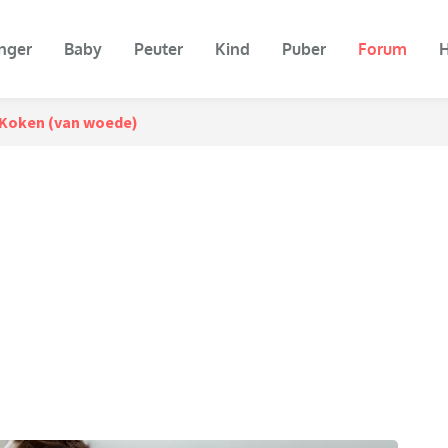
nger
Baby
Peuter
Kind
Puber
Forum
H
Koken (van woede)