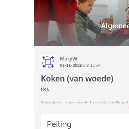
Algemee
MaryW
07-11-2023
om 12:54
Koken (van woede)
Hoi,
Soms kook ik van woede. Letterlijk en figuurl
kan niet koken. Nog geen gebakken ei. Hij zor
lukt hem alleen niet.
Peiling