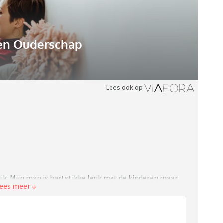
n Ouderschap
Lees ook op
ijk. Mijn man is hartstikke leuk met de kinderen maar
gt 2 dagen voor de kinderen als ik werk tot laat. Koken