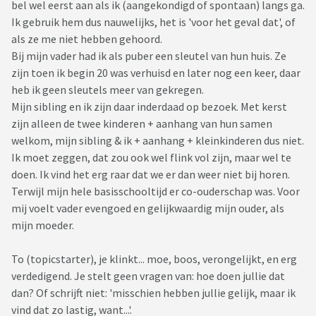
bel wel eerst aan als ik (aangekondigd of spontaan) langs ga.
Ik gebruik hem dus nauwelijks, het is 'voor het geval dat', of
als ze me niet hebben gehoord.
Bij mijn vader had ik als puber een sleutel van hun huis. Ze
zijn toen ik begin 20 was verhuisd en later nog een keer, daar
heb ik geen sleutels meer van gekregen.
Mijn sibling en ik zijn daar inderdaad op bezoek. Met kerst
zijn alleen de twee kinderen + aanhang van hun samen
welkom, mijn sibling & ik + aanhang + kleinkinderen dus niet.
Ik moet zeggen, dat zou ook wel flink vol zijn, maar wel te
doen. Ik vind het erg raar dat we er dan weer niet bij horen.
Terwijl mijn hele basisschooltijd er co-ouderschap was. Voor
mij voelt vader evengoed en gelijkwaardig mijn ouder, als
mijn moeder.
To (topicstarter), je klinkt... moe, boos, verongelijkt, en erg
verdedigend. Je stelt geen vragen van: hoe doen jullie dat
dan? Of schrijft niet: 'misschien hebben jullie gelijk, maar ik
vind dat zo lastig, want...'.