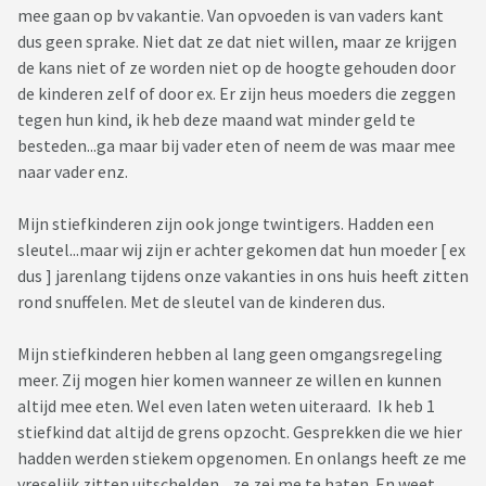
mee gaan op bv vakantie. Van opvoeden is van vaders kant
dus geen sprake. Niet dat ze dat niet willen, maar ze krijgen
de kans niet of ze worden niet op de hoogte gehouden door
de kinderen zelf of door ex. Er zijn heus moeders die zeggen
tegen hun kind, ik heb deze maand wat minder geld te
besteden...ga maar bij vader eten of neem de was maar mee
naar vader enz.
Mijn stiefkinderen zijn ook jonge twintigers. Hadden een
sleutel...maar wij zijn er achter gekomen dat hun moeder [ ex
dus ] jarenlang tijdens onze vakanties in ons huis heeft zitten
rond snuffelen. Met de sleutel van de kinderen dus.
Mijn stiefkinderen hebben al lang geen omgangsregeling
meer. Zij mogen hier komen wanneer ze willen en kunnen
altijd mee eten. Wel even laten weten uiteraard. Ik heb 1
stiefkind dat altijd de grens opzocht. Gesprekken die we hier
hadden werden stiekem opgenomen. En onlangs heeft ze me
vreselijk zitten uitschelden....ze zei me te haten. En weet