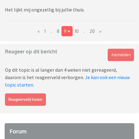
Het lijkt mij ongezellig bij jullie thuis.
«
1
..
8
9
10
..
20
»
Reageer op dit bericht
Aanmelden
Op dit topic is al langer dan 4 weken niet gereageerd,
daarom is het reageerveld verborgen.
Je kan ook een nieuw
topic starten
.
Reageerveld tonen
Forum