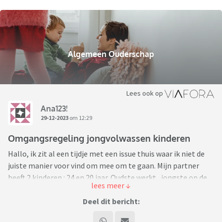
Algemeen Ouderschap
Lees ook op
Ana123!
29-12-2023
om 12:29
Omgangsregeling jongvolwassen kinderen
Hallo, ik zit al een tijdje met een issue thuis waar ik niet de
juiste manier voor vind om mee om te gaan. Mijn partner
heeft 2 kinderen : 24 en 20 jaar. Oudste werkt , jongste op de
hogeschool. Gezien de leeftijd van de kinderen willen wij de “
omgangsregeling “ aanpassen maar weten niet goed hoe dit
Deel dit bericht:
aan te pakken. Mijn partner heeft bang dat de kinderen zich