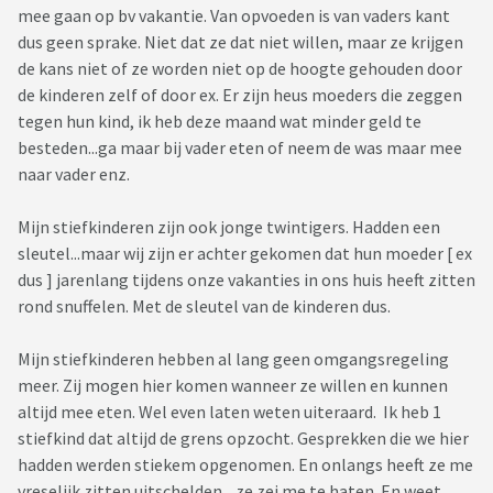
mee gaan op bv vakantie. Van opvoeden is van vaders kant
dus geen sprake. Niet dat ze dat niet willen, maar ze krijgen
de kans niet of ze worden niet op de hoogte gehouden door
de kinderen zelf of door ex. Er zijn heus moeders die zeggen
tegen hun kind, ik heb deze maand wat minder geld te
besteden...ga maar bij vader eten of neem de was maar mee
naar vader enz.
Mijn stiefkinderen zijn ook jonge twintigers. Hadden een
sleutel...maar wij zijn er achter gekomen dat hun moeder [ ex
dus ] jarenlang tijdens onze vakanties in ons huis heeft zitten
rond snuffelen. Met de sleutel van de kinderen dus.
Mijn stiefkinderen hebben al lang geen omgangsregeling
meer. Zij mogen hier komen wanneer ze willen en kunnen
altijd mee eten. Wel even laten weten uiteraard. Ik heb 1
stiefkind dat altijd de grens opzocht. Gesprekken die we hier
hadden werden stiekem opgenomen. En onlangs heeft ze me
vreselijk zitten uitschelden....ze zei me te haten. En weet