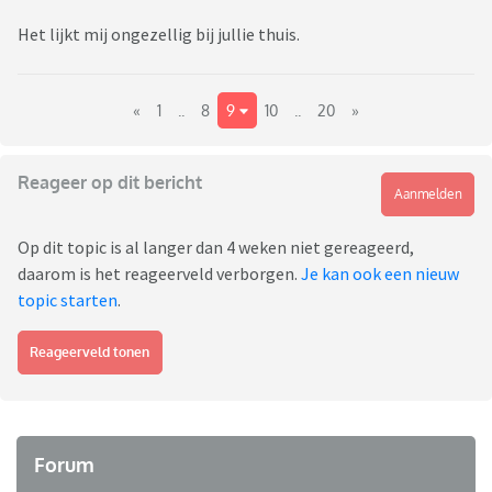
Het lijkt mij ongezellig bij jullie thuis.
«
1
..
8
9
10
..
20
»
Reageer op dit bericht
Aanmelden
Op dit topic is al langer dan 4 weken niet gereageerd,
daarom is het reageerveld verborgen.
Je kan ook een nieuw
topic starten
.
Reageerveld tonen
Forum