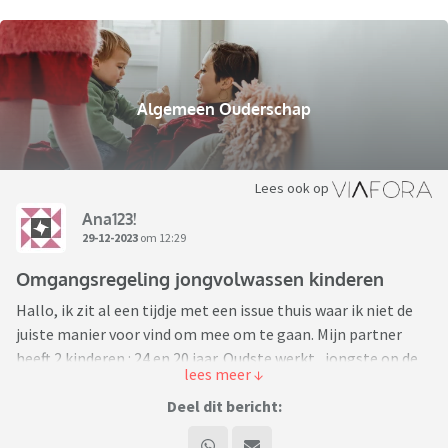
Algemeen Ouderschap
Lees ook op
Ana123!
29-12-2023
om 12:29
Omgangsregeling jongvolwassen kinderen
Hallo, ik zit al een tijdje met een issue thuis waar ik niet de
juiste manier voor vind om mee om te gaan. Mijn partner
heeft 2 kinderen : 24 en 20 jaar. Oudste werkt , jongste op de
hogeschool. Gezien de leeftijd van de kinderen willen wij de “
omgangsregeling “ aanpassen maar weten niet goed hoe dit
Deel dit bericht:
aan te pakken. Mijn partner heeft bang dat de kinderen zich