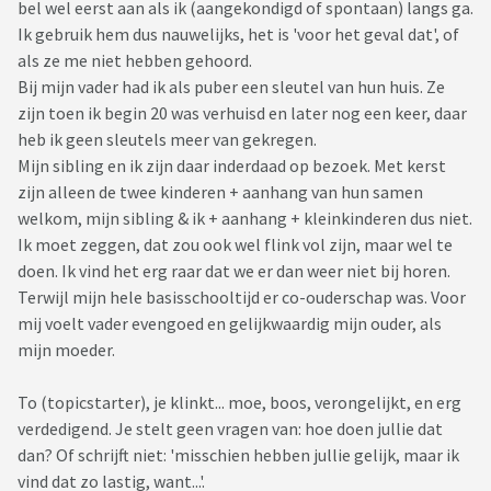
bel wel eerst aan als ik (aangekondigd of spontaan) langs ga.
Ik gebruik hem dus nauwelijks, het is 'voor het geval dat', of
als ze me niet hebben gehoord.
Bij mijn vader had ik als puber een sleutel van hun huis. Ze
zijn toen ik begin 20 was verhuisd en later nog een keer, daar
heb ik geen sleutels meer van gekregen.
Mijn sibling en ik zijn daar inderdaad op bezoek. Met kerst
zijn alleen de twee kinderen + aanhang van hun samen
welkom, mijn sibling & ik + aanhang + kleinkinderen dus niet.
Ik moet zeggen, dat zou ook wel flink vol zijn, maar wel te
doen. Ik vind het erg raar dat we er dan weer niet bij horen.
Terwijl mijn hele basisschooltijd er co-ouderschap was. Voor
mij voelt vader evengoed en gelijkwaardig mijn ouder, als
mijn moeder.
To (topicstarter), je klinkt... moe, boos, verongelijkt, en erg
verdedigend. Je stelt geen vragen van: hoe doen jullie dat
dan? Of schrijft niet: 'misschien hebben jullie gelijk, maar ik
vind dat zo lastig, want...'.