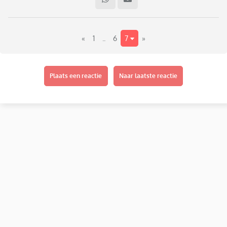
niemand echt en wil niet steeds bij iemand nieuw mijn
verhaal doen.
«
1
..
6
7
»
Plaats een reactie
Naar laatste reactie