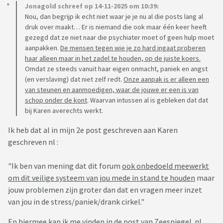
Jonagold schreef op 14-11-2025 om 10:39:
Nou, dan begrijp ik echt niet waar je je nu al die posts lang al
druk over maakt… Er is niemand die ook maar één keer heeft
gezegd dat ze niet naar die psychiater moet of geen hulp moet
aanpakken.
De mensen tegen wie je zo hard ingaat proberen
haar alleen maar in het zadel te houden, op de juiste koers.
Omdat ze steeds vanuit haar eigen onmacht, paniek en angst
(en verslaving) dat niet zelf redt.
Onze aanpak is er alleen een
van steunen en aanmoedigen, waar de jouwe er een is van
schop onder de kont
. Waarvan intussen al is gebleken dat dat
bij Karen averechts werkt.
Ik heb dat al in mijn 2e post geschreven aan Karen
geschreven nl :
"Ik ben van mening dat dit forum
ook onbedoeld meewerkt
om dit veilige systeem van jou mede in stand te houden
maar
jouw problemen zijn groter dan dat en vragen meer inzet
van jou in de stress/paniek/drank cirkel."
En hiermee kan ik me vinden in de post van Zeespiegel. nl