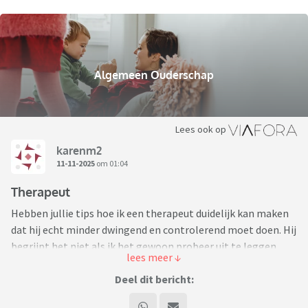
Algemeen Ouderschap
Lees ook op
karenm2
11-11-2025
om 01:04
Therapeut
Hebben jullie tips hoe ik een therapeut duidelijk kan maken
dat hij echt minder dwingend en controlerend moet doen. Hij
begrijpt het niet als ik het gewoon probeer uit te leggen.
Stoppen met de therapie kan niet. Ik heb wel therapie nodig
alleen van iemand die me wel begrijpt en aan mijn kant staat
Deel dit bericht:
Veranderen van therapeut is ook lastig. Ik vertrouw ook