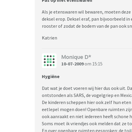
Als je etenswaren wil bewaren, moeten deze
deksel erop. Deksel eraf, pan bijvoorbeeld 
rooster of zodat de bodem van de pan ook sne
Katrien
Monique D*
10-07-2009
om 15:15
Hygiëne
Dat wat je doet voeren wij hier dus ook uit. D
ontstonden als SARS, de vogelgriep en Mexic
De kinderen scheppen hier ook zelf hun eten
eetlepel mogen doen! Openbare ruimten zijn o
ook aanraakt en niet iedereen heeft schone 
Soms moet ik vriendjes ook melden dat ze t
En over openbare ruimten gesproken: de toilet