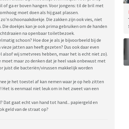
l of ga er boven hangen. Voor jongens: til de bril met
il omhoog moet doen als hij gaat plassen.
zo'n schoonaakdoekje. Die zakken zijn ook vies, niet
n. Die doekjes kan je ook prima gebruiken om de handen
ichtdraaien na openbaar toiletbezoek.
matig schoon? Hoe doe je als je bijvoorbeeld bij de
 vieze jatten aan heeft gezeten? Dus ook daar even
l alsof wij smetvrees hebben, maar het is echt niet zo).
Je moet maar zo denken dat je heel vaak onbewust met
or juist die bacteriën/virussen makkelijk worden
ee je het toestel af kan nemen waar je op heb zitten
d! Het is eenmaal niet leuk om in het zweet van een
? Dat gaat echt van hand tot hand... papiergeld en
ok geld van de straat op?