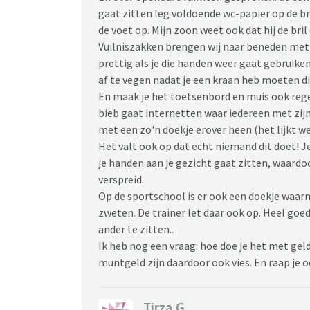
gaat zitten leg voldoende wc-papier op de bri
de voet op. Mijn zoon weet ook dat hij de br
Vuilniszakken brengen wij naar beneden met 
prettig als je die handen weer gaat gebruike
af te vegen nadat je een kraan heb moeten d
En maak je het toetsenbord en muis ook regel
bieb gaat internetten waar iedereen met zijn
met een zo'n doekje erover heen (het lijkt we
Het valt ook op dat echt niemand dit doet! 
je handen aan je gezicht gaat zitten, waardo
verspreid.
Op de sportschool is er ook een doekje waarm
zweten. De trainer let daar ook op. Heel goe
ander te zitten..
Ik heb nog een vraag: hoe doe je het met geld
muntgeld zijn daardoor ook vies. En raap je o
Tirza G.