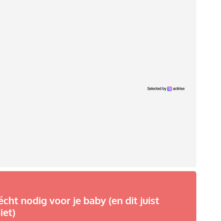
écht nodig voor je baby (en dit juist
iet)