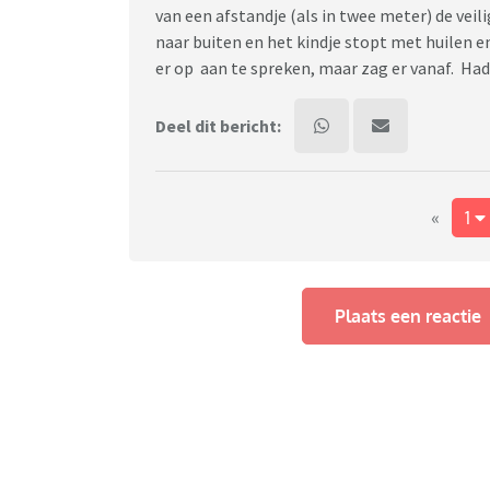
van een afstandje (als in twee meter) de vei
naar buiten en het kindje stopt met huilen e
er op aan te spreken, maar zag er vanaf. Had
Deel dit bericht:
«
1
Plaats een reactie