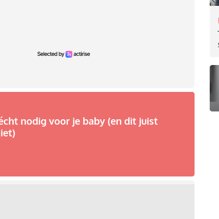
écht nodig voor je baby (en dit juist
iet)