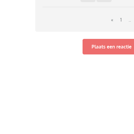
«
1
..
Plaats een reactie