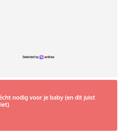
écht nodig voor je baby (en dit juist
iet)