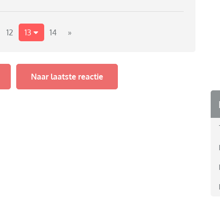
12
13
14
»
Naar laatste reactie