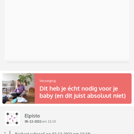
Verzorging
Dit heb je écht nodig voor je
baby (en dit juist absoluut niet)
Elpisto
05-12-2022
om 15:19
Biahar! schreef op 02-12-2022 om 13:18: