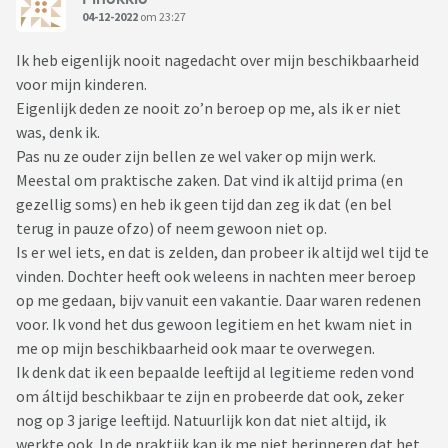
04-12-2022
om 23:27
Ik heb eigenlijk nooit nagedacht over mijn beschikbaarheid
voor mijn kinderen.
Eigenlijk deden ze nooit zo’n beroep op me, als ik er niet
was, denk ik.
Pas nu ze ouder zijn bellen ze wel vaker op mijn werk.
Meestal om praktische zaken. Dat vind ik altijd prima (en
gezellig soms) en heb ik geen tijd dan zeg ik dat (en bel
terug in pauze ofzo) of neem gewoon niet op.
Is er wel iets, en dat is zelden, dan probeer ik altijd wel tijd te
vinden. Dochter heeft ook weleens in nachten meer beroep
op me gedaan, bijv vanuit een vakantie. Daar waren redenen
voor. Ik vond het dus gewoon legitiem en het kwam niet in
me op mijn beschikbaarheid ook maar te overwegen.
Ik denk dat ik een bepaalde leeftijd al legitieme reden vond
om áltijd beschikbaar te zijn en probeerde dat ook, zeker
nog op 3 jarige leeftijd. Natuurlijk kon dat niet altijd, ik
werkte ook. In de praktijk kan ik me niet herinneren dat het