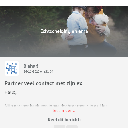
Echtscheiding en erna
Biahar!
24-11-2022
om 21:34
Partner veel contact met zijn ex
Hallo,
Mijn partner heeft een jonge dochter met zijn ex. Het
contact tussen mijn partner en zijn ex is heel wisselend. Van
extreme ruzies tot alles weer koek en ei. Ze heeft ook
Deel dit bericht:
geprobeerd te stoken in onze relatie nadat ik haar heb leren