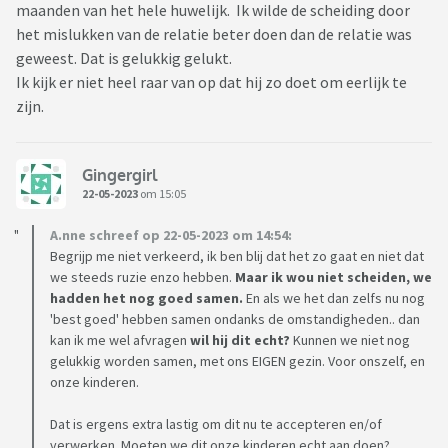
maanden van het hele huwelijk. Ik wilde de scheiding door
het mislukken van de relatie beter doen dan de relatie was
geweest. Dat is gelukkig gelukt.
Ik kijk er niet heel raar van op dat hij zo doet om eerlijk te
zijn.
Gingergirl
22-05-2023
om 15:05
A.nne schreef op 22-05-2023 om 14:54:
Begrijp me niet verkeerd, ik ben blij dat het zo gaat en niet dat
we steeds ruzie enzo hebben.
Maar ik wou niet scheiden, we
hadden het nog goed samen.
En als we het dan zelfs nu nog
'best goed' hebben samen ondanks de omstandigheden.. dan
kan ik me wel afvragen
wil hij dit echt?
Kunnen we niet nog
gelukkig worden samen, met ons EIGEN gezin. Voor onszelf, en
onze kinderen.
Dat is ergens extra lastig om dit nu te accepteren en/of
verwerken. Moeten we dit onze kinderen echt aan doen?