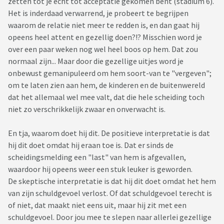
zetten tot je echt tot acceptatie gekomen bent (stadium 6).
Het is inderdaad verwarrend, je probeert te begrijpen
waarom de relatie niet meer te redden is, en dan gaat hij
opeens heel attent en gezellig doen?!? Misschien word je
over een paar weken nog wel heel boos op hem. Dat zou
normaal zijn... Maar door die gezellige uitjes word je
onbewust gemanipuleerd om hem soort-van te "vergeven";
om te laten zien aan hem, de kinderen en de buitenwereld
dat het allemaal wel mee valt, dat die hele scheiding toch
niet zo verschrikkelijk zwaar en onverwacht is.
En tja, waarom doet hij dit. De positieve interpretatie is dat
hij dit doet omdat hij eraan toe is. Dat er sinds de
scheidingsmelding een "last" van hem is afgevallen,
waardoor hij opeens weer een stuk leuker is geworden.
De skeptische interpretatie is dat hij dit doet omdat het hem
van zijn schuldgevoel verlost. Of dat schuldgevoel terecht is
of niet, dat maakt niet eens uit, maar hij zit met een
schuldgevoel. Door jou mee te slepen naar allerlei gezellige