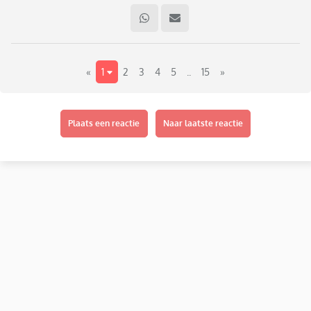
«
1
2
3
4
5
..
15
»
Plaats een reactie
Naar laatste reactie