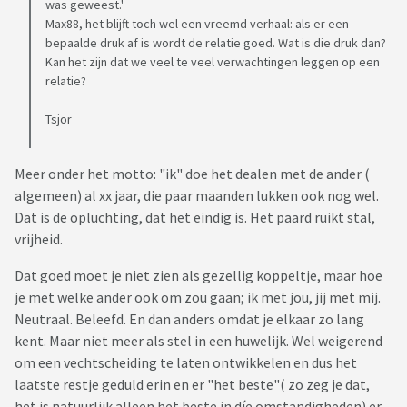
was geweest.'
Max88, het blijft toch wel een vreemd verhaal: als er een
bepaalde druk af is wordt de relatie goed. Wat is die druk dan?
Kan het zijn dat we veel te veel verwachtingen leggen op een
relatie?
Tsjor
Meer onder het motto: "ik" doe het dealen met de ander (
algemeen) al xx jaar, die paar maanden lukken ook nog wel.
Dat is de opluchting, dat het eindig is. Het paard ruikt stal,
vrijheid.
Dat goed moet je niet zien als gezellig koppeltje, maar hoe
je met welke ander ook om zou gaan; ik met jou, jij met mij.
Neutraal. Beleefd. En dan anders omdat je elkaar zo lang
kent. Maar niet meer als stel in een huwelijk. Wel weigerend
om een vechtscheiding te laten ontwikkelen en dus het
laatste restje geduld erin en er "het beste"( zo zeg je dat,
het is natuurlijk alleen het beste in díe omstandigheden) er