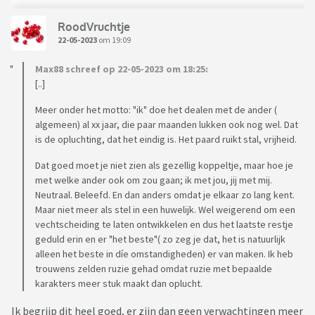
RoodVruchtje
22-05-2023
om 19:09
Max88 schreef op 22-05-2023 om 18:25:
[..]
Meer onder het motto: "ik" doe het dealen met de ander (
algemeen) al xx jaar, die paar maanden lukken ook nog wel. Dat
is de opluchting, dat het eindig is. Het paard ruikt stal, vrijheid.
Dat goed moet je niet zien als gezellig koppeltje, maar hoe je
met welke ander ook om zou gaan; ik met jou, jij met mij.
Neutraal. Beleefd. En dan anders omdat je elkaar zo lang kent.
Maar niet meer als stel in een huwelijk. Wel weigerend om een
vechtscheiding te laten ontwikkelen en dus het laatste restje
geduld erin en er "het beste"( zo zeg je dat, het is natuurlijk
alleen het beste in díe omstandigheden) er van maken. Ik heb
trouwens zelden ruzie gehad omdat ruzie met bepaalde
karakters meer stuk maakt dan oplucht.
Ik begrijp dit heel goed, er zijn dan geen verwachtingen meer