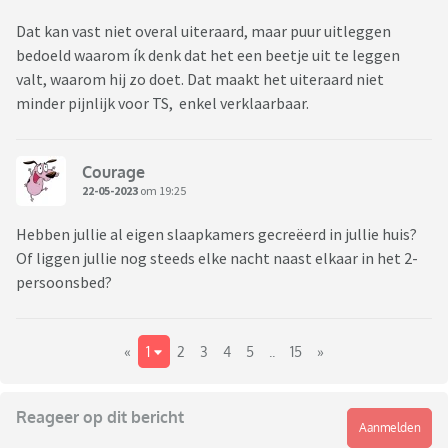
Dat kan vast niet overal uiteraard, maar puur uitleggen
bedoeld waarom ík denk dat het een beetje uit te leggen
valt, waarom hij zo doet. Dat maakt het uiteraard niet
minder pijnlijk voor TS, enkel verklaarbaar.
Courage
22-05-2023
om 19:25
Hebben jullie al eigen slaapkamers gecreëerd in jullie huis?
Of liggen jullie nog steeds elke nacht naast elkaar in het 2-
persoonsbed?
«
1
2
3
4
5
..
15
»
Reageer op dit bericht
Aanmelden