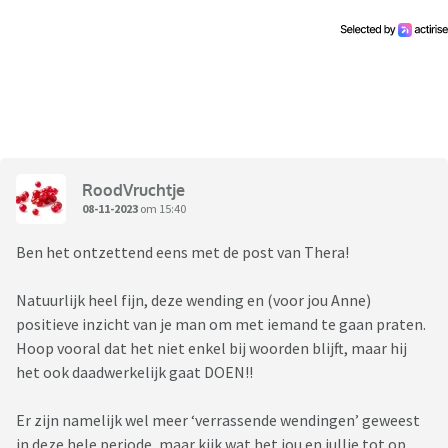
Wat ik heel raar blijf vinden.. iemand die zegt te willen
scheiden, wil vervolgens wel allerlei uitjes doen met het hele
gezin. Vlucht het huis ook niet uit, vind het prima als we 's
avonds samen op de bank zitten etc. Er wordt zelfs nog
gepraat over een eventuele gezamenlijke zomervakantie.
Als ik erna vraag krijg ik altijd het antwoord: 'dat doe ik voor
de kinderen'.
RoodVruchtje
Dat kan op aantal punten zo zijn, maar echt niet op alles.
08-11-2023
om 15:40
Kan dit zijn manier zijn van verwerken, of ziet hij mij nu als
een goede vriendin ofzo?
Ben het ontzettend eens met de post van Thera!
Ik heb wel aangegeven nadat we beiden aangaven een fijn
Natuurlijk heel fijn, deze wending en (voor jou Anne)
weekend gehad te hebben, gevraagd of hij dit echt allemaal
positieve inzicht van je man om met iemand te gaan praten.
wil opgeven, met alle gevolgen van dien. Het is toch bizar
Hoop vooral dat het niet enkel bij woorden blijft, maar hij
dat wij onder deze omstandigheden nog zo goed samen
het ook daadwerkelijk gaat DOEN!!
zijn?
Kan me niet voorstellen dat er veel gezinnen zijn, die gaan
Er zijn namelijk wel meer ‘verrassende wendingen’ geweest
scheiden en die vervolgens nog zo met elkaar omgaan.
in deze hele periode, maar kijk wat het jou en jullie tot op