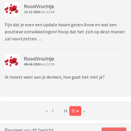
RoodVruchtje
12-12-2023
om 12:04
Fijn dat je even een update kwam geven Anne en wat een
positieve ontwikkelingen! Hoop dat het zich op deze manier
zal voortzetten….
RoodVruchtje
09-04-2024
om 22:59
Ik moest weer aan je denken, hoe gaat het met je?
«
1
..
14
15
»
Reageer op dit bericht