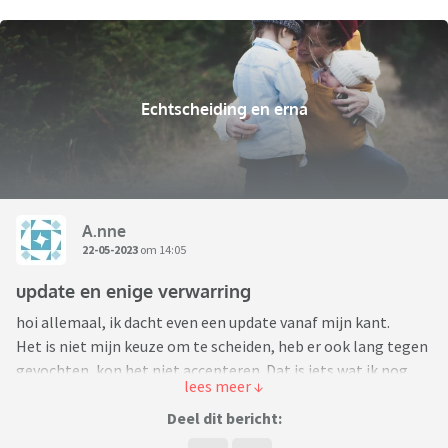
Echtscheiding en erna
A.nne
22-05-2023
om 14:05
update en enige verwarring
hoi allemaal, ik dacht even een update vanaf mijn kant.
Het is niet mijn keuze om te scheiden, heb er ook lang tegen
gevochten, kon het niet accepteren. Dat is iets wat ik nog
steeds lastig vind, vooral omdat hij na zolang samen zijn en
jonge kinderen zo weinig tekst en uitleg heeft. Maar hoop
Deel dit bericht:
dat het goedkomt heb ik niet meer. De tijd die we nog samen