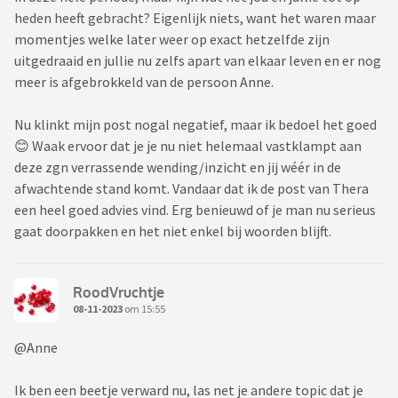
Dat is iets.. ik blijf het heel raar vinden. Kan me niet
heden heeft gebracht? Eigenlijk niets, want het waren maar
voorstellen dat ik dat zou kunnen als ik geopperd had te
momentjes welke later weer op exact hetzelfde zijn
willen scheiden. Moet ik het echt maar naast me neerleggen,
uitgedraaid en jullie nu zelfs apart van elkaar leven en er nog
of moet ik toch nog vechten voor m'n gezin? Ik weet niet of
meer is afgebrokkeld van de persoon Anne.
het nog goedkomt.. er is al zoveel kapot.
Maar als we wel doorzetten met de scheiding gaat er nog
Nu klinkt mijn post nogal negatief, maar ik bedoel het goed
meer kapot. Wat is dit ingewikkeld!
😊 Waak ervoor dat je je nu niet helemaal vastklampt aan
deze zgn verrassende wending/inzicht en jij wéér in de
Voor mij heel dubbel.. ben blij dat ik nog zo goed kan met de
afwachtende stand komt. Vandaar dat ik de post van Thera
vader van mijn kinderen. En ik hecht veel waarde aan de band
een heel goed advies vind. Erg benieuwd of je man nu serieus
met hem, nu en ook in de toekomst. Ik hoop echt dat we
gaat doorpakken en het niet enkel bij woorden blijft.
goed met elkaar overweg kunnen, daar gaan de kinderen
zoveel baat bij hebben.
Maar dat het nu nog zo goed gaat, is ergens ook verwarrend
RoodVruchtje
ofzo. Begrijpen jullie wat ik bedoel? Of kijk ik er verkeerd na..
08-11-2023
om 15:55
moet ik het anders gaan zien?
@Anne
Ik ben een beetje verward nu, las net je andere topic dat je