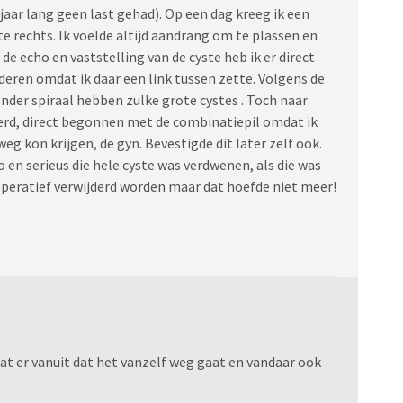
jaar lang geen last gehad). Op een dag kreeg ik een
te rechts. Ik voelde altijd aandrang om te plassen en
e echo en vaststelling van de cyste heb ik er direct
deren omdat ik daar een link tussen zette. Volgens de
nder spiraal hebben zulke grote cystes . Toch naar
jderd, direct begonnen met de combinatiepil omdat ik
weg kon krijgen, de gyn. Bevestigde dit later zelf ook.
 en serieus die hele cyste was verdwenen, als die was
operatief verwijderd worden maar dat hoefde niet meer!
at er vanuit dat het vanzelf weg gaat en vandaar ook