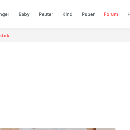
nger
Baby
Peuter
Kind
Puber
Forum
H
rstok