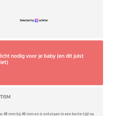
écht nodig voor je baby (en dit juist
iet)
TISM
s 48 mm bij 48 mm en is ontstaan in een korte tijd na