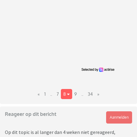
«
1
..
7
8
9
..
34
»
Reageer op dit bericht
Aanmelden
Op dit topic is al langer dan 4 weken niet gereageerd,