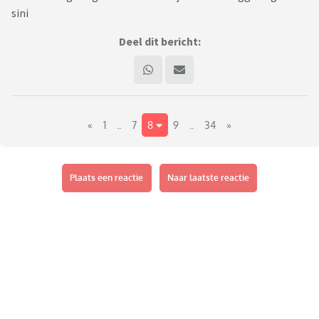
sini
Deel dit bericht:
«
1
..
7
8
9
..
34
»
Plaats een reactie
Naar laatste reactie