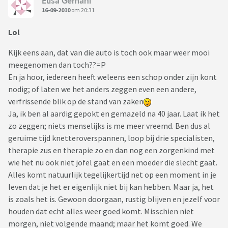
Elisa Gemani
16-09-2010
om 20:31
Lol
Kijk eens aan, dat van die auto is toch ook maar weer mooi
meegenomen dan toch??=P
En ja hoor, iedereen heeft weleens een schop onder zijn kont
nodig; of laten we het anders zeggen even een andere,
verfrissende blik op de stand van zaken
Ja, ik ben al aardig gepokt en gemazeld na 40 jaar. Laat ik het
zo zeggen; niets menselijks is me meer vreemd. Ben dus al
geruime tijd knetteroverspannen, loop bij drie specialisten,
therapie zus en therapie zo en dan nog een zorgenkind met
wie het nu ook niet jofel gaat en een moeder die slecht gaat.
Alles komt natuurlijk tegelijkertijd net op een moment in je
leven dat je het er eigenlijk niet bij kan hebben. Maar ja, het
is zoals het is. Gewoon doorgaan, rustig blijven en jezelf voor
houden dat echt alles weer goed komt. Misschien niet
morgen, niet volgende maand; maar het komt goed. We