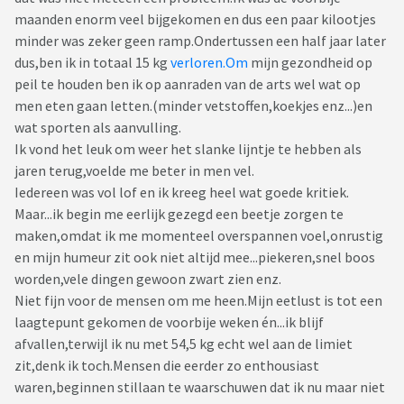
maanden enorm veel bijgekomen en dus een paar kilootjes
minder was zeker geen ramp.Ondertussen een half jaar later
dus,ben ik in totaal 15 kg
verloren.Om
mijn gezondheid op
peil te houden ben ik op aanraden van de arts wel wat op
men eten gaan letten.(minder vetstoffen,koekjes enz...)en
wat sporten als aanvulling.
Ik vond het leuk om weer het slanke lijntje te hebben als
jaren terug,voelde me beter in men vel.
Iedereen was vol lof en ik kreeg heel wat goede kritiek.
Maar...ik begin me eerlijk gezegd een beetje zorgen te
maken,omdat ik me momenteel overspannen voel,onrustig
en mijn humeur zit ook niet altijd mee...piekeren,snel boos
worden,vele dingen gewoon zwart zien enz.
Niet fijn voor de mensen om me heen.Mijn eetlust is tot een
laagtepunt gekomen de voorbije weken én...ik blijf
afvallen,terwijl ik nu met 54,5 kg echt wel aan de limiet
zit,denk ik toch.Mensen die eerder zo enthousiast
waren,beginnen stillaan te waarschuwen dat ik nu maar niet