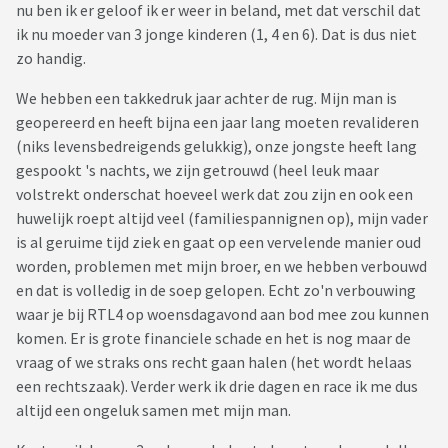
nu ben ik er geloof ik er weer in beland, met dat verschil dat
ik nu moeder van 3 jonge kinderen (1, 4 en 6). Dat is dus niet
zo handig.
We hebben een takkedruk jaar achter de rug. Mijn man is
geopereerd en heeft bijna een jaar lang moeten revalideren
(niks levensbedreigends gelukkig), onze jongste heeft lang
gespookt 's nachts, we zijn getrouwd (heel leuk maar
volstrekt onderschat hoeveel werk dat zou zijn en ook een
huwelijk roept altijd veel (familiespannignen op), mijn vader
is al geruime tijd ziek en gaat op een vervelende manier oud
worden, problemen met mijn broer, en we hebben verbouwd
en dat is volledig in de soep gelopen. Echt zo'n verbouwing
waar je bij RTL4 op woensdagavond aan bod mee zou kunnen
komen. Er is grote financiele schade en het is nog maar de
vraag of we straks ons recht gaan halen (het wordt helaas
een rechtszaak). Verder werk ik drie dagen en race ik me dus
altijd een ongeluk samen met mijn man.