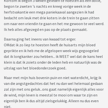
Kortom ik begon 3 weken geleden te hoesten als een dolle,
begon te zweten 's nachts en kreeg vorige week in de
herfstvakantie een mega paniekaaval aangezien ik had
bedacht om leuk met drie koters in de trein te gaan zitten
om naar een vriendin te gaan en het me gewoon te veel werd.
Ik heb alles afgezegd en pas op de plaats gemaakt.
Daarna ging het ineens van kwaad tot erger.
OMdat ik zo liep te hoesten heeft de huisarts mijn bloed
geprikte en ik heb me de afgelopen week wijs gegoogeled
dat ik longkanker zou hebben... ik WEET wel dat de kans heel
klein is dat ik zoiets onder de leden heb en natuurlijk was de
uitslag van het bloedonderzoek goed..
Maar met mijn huis bovenin puin en niet waterdicht, krijg ik
van die angstgedachtes dat het nu dan wel helemaal gedaan
zal zijn met ons geluk...ons gaat namelijk eigenlijk alles voor
de wind, mijn leven is meestal te mooi om waar te zijn en
eigenlijk ben ik dus altijd zielsgelukkig. Alleen nu dus even
niet.