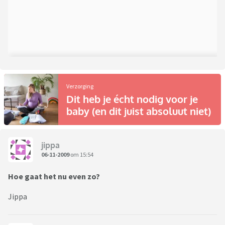
Verzorging
Dit heb je écht nodig voor je
baby (en dit juist absoluut niet)
jippa
06-11-2009
om 15:54
Hoe gaat het nu even zo?
Jippa