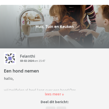
Huis, Tuin en Keuken
Felenthi
03-02-2024
om 15:47
Een hond nemen
hallo,
wij twijfelen al heel lang over een hond.Ons
(samengesteld)gezin heeft iets positiefs nodig na heel wat
jaren van pubertroubles.Ik hou van wandelen en ga vaak
Deel dit bericht:
alleen wandelen maar met een hond is natuurlijk veel leuker.