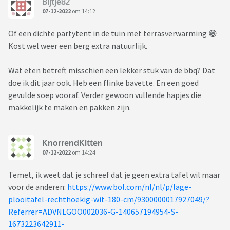
Bijtje82
07-12-2022
om 14:12
Of een dichte partytent in de tuin met terrasverwarming 😁
Kost wel weer een berg extra natuurlijk.
Wat eten betreft misschien een lekker stuk van de bbq? Dat
doe ik dit jaar ook. Heb een flinke bavette. En een goed
gevulde soep vooraf. Verder gewoon vullende hapjes die
makkelijk te maken en pakken zijn.
KnorrendKitten
07-12-2022
om 14:24
Temet, ik weet dat je schreef dat je geen extra tafel wil maar
voor de anderen:
https://www.bol.com/nl/nl/p/lage-
plooitafel-rechthoekig-wit-180-cm/9300000017927049/?
Referrer=ADVNLGOO002036-G-140657194954-S-
1673223642911-