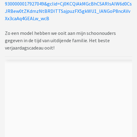
9300000017927049&gclid=Cj0KCQiAkMGcBhCSARIsAIW6d0Cs
JRBew0tZKdmzNtBRDITTSajpuzFX5gkWU1_lANGoP8ncAVv
Xx3caAq4GEALw_wcB
Zo een model hebben we ooit aan mijn schoonouders
gegeven in de tijd van uitdijende familie. Het beste
verjaardagscadeau ooit!