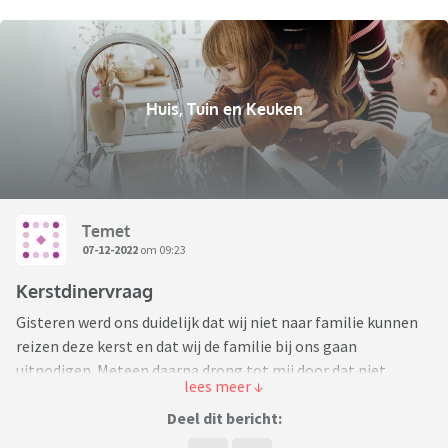
Huis, Tuin en Keuken
Temet
07-12-2022
om 09:23
Kerstdinervraag
Gisteren werd ons duidelijk dat wij niet naar familie kunnen
reizen deze kerst en dat wij de familie bij ons gaan
uitnodigen. Meteen daarna drong tot mij door dat niet
iedereen rond de tafel past. Dat hebben we in het verleden
wel eens gedaan, maar toen waren de aanwezige kinderen
Deel dit bericht:
nog ukjes die je ergens tussen kon frummelen, dat gaat nu