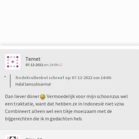
volgens mij ook wat lastiger eten als je op de bank zit.
Iemand een briljant idee?
Temet
07-12-2022
om 14:04
RodeKrullenbol schreef op 07-12-2022 om 14:00:
Halal lamsshoarma!
Dan liever döner
. Vermoedelijk voor mijn schoonzus wel
een traktatie, want dat hebben ze in Indonesië niet vziw.
Combineert alleen wel een tikje moeizaam met de
bijgerechten die ik in gedachten heb.