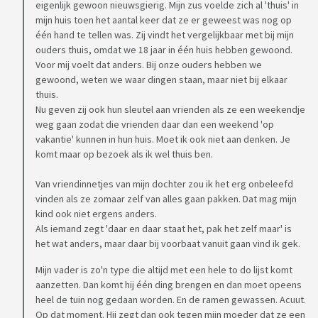
eigenlijk gewoon nieuwsgierig. Mijn zus voelde zich al 'thuis' in
mijn huis toen het aantal keer dat ze er geweest was nog op
één hand te tellen was. Zij vindt het vergelijkbaar met bij mijn
ouders thuis, omdat we 18 jaar in één huis hebben gewoond.
Voor mij voelt dat anders. Bij onze ouders hebben we
gewoond, weten we waar dingen staan, maar niet bij elkaar
thuis.
Nu geven zij ook hun sleutel aan vrienden als ze een weekendje
weg gaan zodat die vrienden daar dan een weekend 'op
vakantie' kunnen in hun huis. Moet ik ook niet aan denken. Je
komt maar op bezoek als ik wel thuis ben.
Van vriendinnetjes van mijn dochter zou ik het erg onbeleefd
vinden als ze zomaar zelf van alles gaan pakken. Dat mag mijn
kind ook niet ergens anders.
Als iemand zegt 'daar en daar staat het, pak het zelf maar' is
het wat anders, maar daar bij voorbaat vanuit gaan vind ik gek.
Mijn vader is zo'n type die altijd met een hele to do lijst komt
aanzetten. Dan komt hij één ding brengen en dan moet opeens
heel de tuin nog gedaan worden. En de ramen gewassen. Acuut.
Op dat moment. Hij zegt dan ook tegen mijn moeder dat ze een