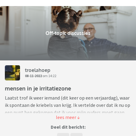
Off-topic discussies
troelahoep
08-11-2022
om 14:22
mensen in je irritatiezone
Laatst trof ik weer iemand (dit keer op een verjaardag), waar
ik spontaan de kriebels van krijg. Ik vertelde over dat ik nu op
een punt ben gekomen dat ik voor mijn ouders moet gaan
zorgen zo langzamerhand, niet zozeer huishouden, maar
wel helpen met dingen uitzoeken en dergelijke. Een van mijn
Deel dit bericht:
gesprekspartners ging er gelijk overheen dat zij al vanaf