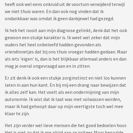
heeft ook wel eens onkruid uit de voortuin verwijderd terwijl
we niet thuis waren. En dan ook nog vinden dat ik
ondankbaar was omdat ik geen dankjewel had gezegd.
Ik heb het nooit aan mijn diagnose gelinkt, denk dat het ook
gewoon een stukje karakter is. Ik weet wel zeker dat mijn
ouders het heel onbeleefd hadden gevonden als
vriendinnetjes dat bij ons thuis vroeger hadden gedaan. Maar
als iets 'eigen' is, dan is het blijkbaar allemaal anders en dan
mag je overal ongevraagd aan en in zitten.
Er zit denk ik ook een stukje zorginstinct en niet los kunnen
laten in aan hun kant. En bij mij een drang naar bewijzen dat
ik alles zelf kan. Het voelt als een ondermijning van mijn
autonomie. Ik wist dat ik laat was met volwassen worden,
maar ik had gehoopt daar op mijn veertigste toch wel mee
klaar te zijn.
Het zijn verder wel lieve mensen die het goed bedoelen hoor.
Het is niet zo dat ik me altijd aan ze irriteer. Maar bepaalde