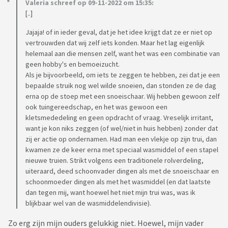
Valeria schreef op 09-11-2022 om 15:35:
[..]
Jajaja! of in ieder geval, dat je het idee krijgt dat ze er niet op
vertrouwden dat wij zelf iets konden. Maar het lag eigenlijk
helemaal aan die mensen zelf, want het was een combinatie van
geen hobby's en bemoeizucht.
Als je bijvoorbeeld, om iets te zeggen te hebben, zei dat je een
bepaalde struik nog wel wilde snoeien, dan stonden ze de dag
erna op de stoep met een snoeischaar. Wij hebben gewoon zelf
ook tuingereedschap, en het was gewoon een
kletsmededeling en geen opdracht of vraag. Vreselijk irritant,
want je kon niks zeggen (of wel/niet in huis hebben) zonder dat
zij er actie op ondernamen. Had man een vlekje op zijn trui, dan
kwamen ze de keer erna met speciaal wasmiddel of een stapel
nieuwe truien. Strikt volgens een traditionele rolverdeling,
uiteraard, deed schoonvader dingen als met de snoeischaar en
schoonmoeder dingen als met het wasmiddel (en dat laatste
dan tegen mij, want hoewel het niet mijn trui was, was ik
blijkbaar wel van de wasmiddelendivisie).
Zo erg zijn mijn ouders gelukkig niet. Hoewel, mijn vader