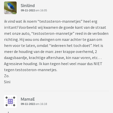
Sinilind
09-11-2022
om 16:05
ik vind wat ik noem “testosteron-mannetjes” heel erg
irritant! Voorbeeld: wij kwamen de goede kant van de straat
met onze auto, “testosteron-mannetje” reed in de verboden
richting. Hij wou ons dwingen om naar achter te gaan om
hem voor te laten, omdat “iedereen het toch doet”. Het is
meer de houding van de man: zeer krappe overhemd, 2
daagsbaardje, krachtige aftershave, kin naar voren, etc…
Agressieve houding. Ik kan tegen heel veel maar dus NIET
tegen testosteron-mannetjes.
Zo.
Sini
MamaE
09-11-2022
om 16:18