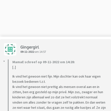
droppen? Herkenbaar, en wat zou erachter zitten dat het mij
zo irriteert? En wat voor soort mensen zitten er in jullie
irritatiezone?
Gingergirl
09-11-2022
om 14:57
MamaE schreef op 09-11-2022 om 14:28:
[..]
Ik vind het gewoon niet fijn. Mijn dochter kan ook haar eigen
bezoek bedienen t.z.t.
Ik vind het gewoon niet prettig als mensen overal aan en in
zitten, ben erg gesteld op mijn privé. Mijn zus, zwager en hun
kinderen zijn allemaal wel zo dat ze het volstrekt normaal
vinden om alles zonder te vragen zelf te pakken. En dan weten
ze niet waar het staat, dus gaan ze rustig alle kastjes af. Ze zijn