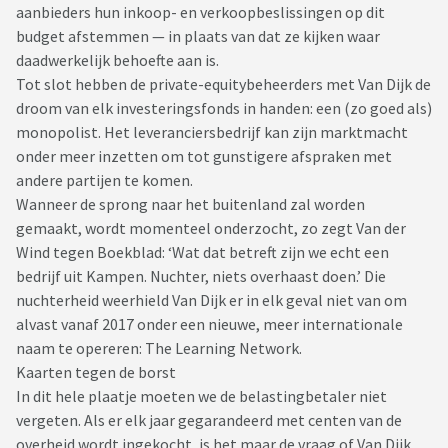
aanbieders hun inkoop- en verkoopbeslissingen op dit
budget afstemmen — in plaats van dat ze kijken waar
daadwerkelijk behoefte aan is.
Tot slot hebben de private-equitybeheerders met Van Dijk de
droom van elk investeringsfonds in handen: een (zo goed als)
monopolist. Het leveranciersbedrijf kan zijn marktmacht
onder meer inzetten om tot gunstigere afspraken met
andere partijen te komen.
Wanneer de sprong naar het buitenland zal worden
gemaakt, wordt momenteel onderzocht, zo zegt Van der
Wind tegen Boekblad: ‘Wat dat betreft zijn we echt een
bedrijf uit Kampen. Nuchter, niets overhaast doen.’ Die
nuchterheid weerhield Van Dijk er in elk geval niet van om
alvast vanaf 2017 onder een nieuwe, meer internationale
naam te opereren: The Learning Network.
Kaarten tegen de borst
In dit hele plaatje moeten we de belastingbetaler niet
vergeten. Als er elk jaar gegarandeerd met centen van de
overheid wordt ingekocht, is het maar de vraag of Van Dijk