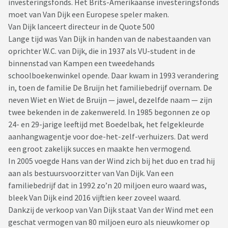
investeringsfonds. Het Brits-Amerikaanse investeringsfonds
moet van Van Dijk een Europese speler maken.
Van Dijk lanceert directeur in de Quote 500
Lange tijd was Van Dijk in handen van de nabestaanden van
oprichter W.C. van Dijk, die in 1937 als VU-student in de
binnenstad van Kampen een tweedehands
schoolboekenwinkel opende. Daar kwam in 1993 verandering
in, toen de familie De Bruijn het familiebedrijf overnam. De
neven Wiet en Wiet de Bruijn — jawel, dezelfde naam — zijn
twee bekenden in de zakenwereld. In 1985 begonnen ze op
24- en 29-jarige leeftijd met Boedelbak, het felgekleurde
aanhangwagentje voor doe-het-zelf-verhuizers. Dat werd
een groot zakelijk succes en maakte hen vermogend.
In 2005 voegde Hans van der Wind zich bij het duo en trad hij
aan als bestuursvoorzitter van Van Dijk. Van een
familiebedrijf dat in 1992 zo’n 20 miljoen euro waard was,
bleek Van Dijk eind 2016 vijftien keer zoveel waard.
Dankzij de verkoop van Van Dijk staat Van der Wind met een
geschat vermogen van 80 miljoen euro als nieuwkomer op