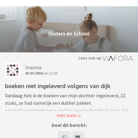
Ouders en School
Lees ook op
Inanna
02-07-2018
om 22:30
boeken niet ingeleverd volgens van dijk
Vandaag heb ik de boeken van mijn dochter ingeleverd, 22
stuks, ze had namelijk een dubbel pakket.
een half uur geleden een mailtje waarin doodleuk staat dat
de helft niet ingeleverd is en of we even 380 euro willen
overmaken.
Deel dit bericht:
Ik heb natuurlijk geen enkele vorm van bewijs dat ik alles heb