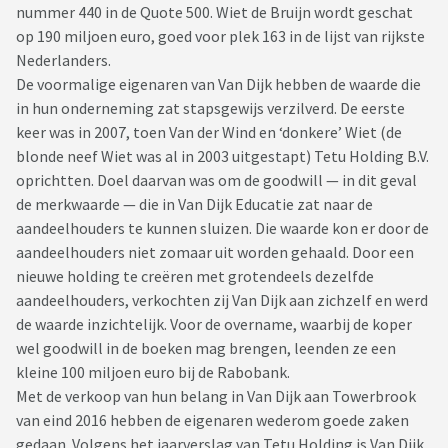
nummer 440 in de Quote 500. Wiet de Bruijn wordt geschat
op 190 miljoen euro, goed voor plek 163 in de lijst van rijkste
Nederlanders.
De voormalige eigenaren van Van Dijk hebben de waarde die
in hun onderneming zat stapsgewijs verzilverd. De eerste
keer was in 2007, toen Van der Wind en ‘donkere’ Wiet (de
blonde neef Wiet was al in 2003 uitgestapt) Tetu Holding B.V.
oprichtten. Doel daarvan was om de goodwill — in dit geval
de merkwaarde — die in Van Dijk Educatie zat naar de
aandeelhouders te kunnen sluizen. Die waarde kon er door de
aandeelhouders niet zomaar uit worden gehaald. Door een
nieuwe holding te creëren met grotendeels dezelfde
aandeelhouders, verkochten zij Van Dijk aan zichzelf en werd
de waarde inzichtelijk. Voor de overname, waarbij de koper
wel goodwill in de boeken mag brengen, leenden ze een
kleine 100 miljoen euro bij de Rabobank.
Met de verkoop van hun belang in Van Dijk aan Towerbrook
van eind 2016 hebben de eigenaren wederom goede zaken
gedaan. Volgens het jaarverslag van Tetu Holding is Van Dijk