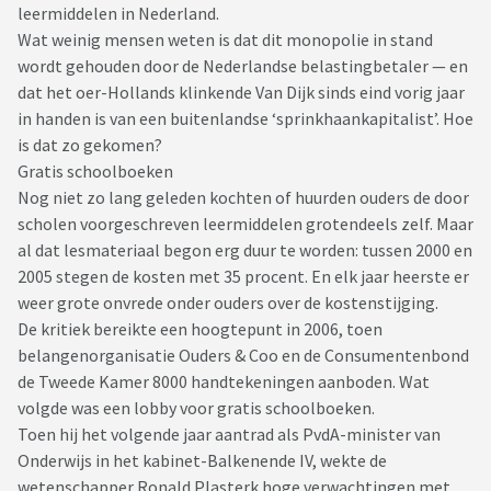
leermiddelen in Nederland.
Wat weinig mensen weten is dat dit monopolie in stand
wordt gehouden door de Nederlandse belastingbetaler — en
dat het oer-Hollands klinkende Van Dijk sinds eind vorig jaar
in handen is van een buitenlandse ‘sprinkhaankapitalist’. Hoe
is dat zo gekomen?
Gratis schoolboeken
Nog niet zo lang geleden kochten of huurden ouders de door
scholen voorgeschreven leermiddelen grotendeels zelf. Maar
al dat lesmateriaal begon erg duur te worden: tussen 2000 en
2005 stegen de kosten met 35 procent. En elk jaar heerste er
weer grote onvrede onder ouders over de kostenstijging.
De kritiek bereikte een hoogtepunt in 2006, toen
belangenorganisatie Ouders & Coo en de Consumentenbond
de Tweede Kamer 8000 handtekeningen aanboden. Wat
volgde was een lobby voor gratis schoolboeken.
Toen hij het volgende jaar aantrad als PvdA-minister van
Onderwijs in het kabinet-Balkenende IV, wekte de
wetenschapper Ronald Plasterk hoge verwachtingen met