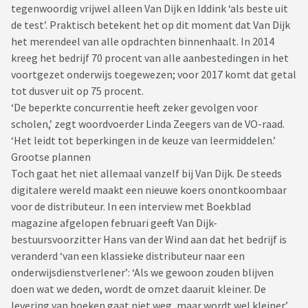
tegenwoordig vrijwel alleen Van Dijk en Iddink ‘als beste uit
de test’. Praktisch betekent het op dit moment dat Van Dijk
het merendeel van alle opdrachten binnenhaalt. In 2014
kreeg het bedrijf 70 procent van alle aanbestedingen in het
voortgezet onderwijs toegewezen; voor 2017 komt dat getal
tot dusver uit op 75 procent.
‘De beperkte concurrentie heeft zeker gevolgen voor
scholen,’ zegt woordvoerder Linda Zeegers van de VO-raad.
‘Het leidt tot beperkingen in de keuze van leermiddelen.’
Grootse plannen
Toch gaat het niet allemaal vanzelf bij Van Dijk. De steeds
digitalere wereld maakt een nieuwe koers onontkoombaar
voor de distributeur. In een interview met Boekblad
magazine afgelopen februari geeft Van Dijk-
bestuursvoorzitter Hans van der Wind aan dat het bedrijf is
veranderd ‘van een klassieke distributeur naar een
onderwijsdienstverlener’: ‘Als we gewoon zouden blijven
doen wat we deden, wordt de omzet daaruit kleiner. De
levering van boeken gaat niet weg, maar wordt wel kleiner.’