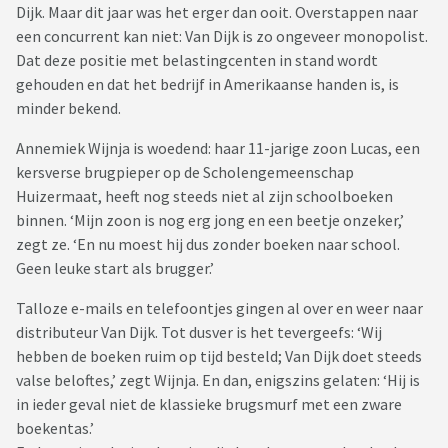
Dijk. Maar dit jaar was het erger dan ooit. Overstappen naar
een concurrent kan niet: Van Dijk is zo ongeveer monopolist.
Dat deze positie met belastingcenten in stand wordt
gehouden en dat het bedrijf in Amerikaanse handen is, is
minder bekend.
Annemiek Wijnja is woedend: haar 11-jarige zoon Lucas, een
kersverse brugpieper op de Scholengemeenschap
Huizermaat, heeft nog steeds niet al zijn schoolboeken
binnen. ‘Mijn zoon is nog erg jong en een beetje onzeker,’
zegt ze. ‘En nu moest hij dus zonder boeken naar school.
Geen leuke start als brugger.’
Talloze e-mails en telefoontjes gingen al over en weer naar
distributeur Van Dijk. Tot dusver is het tevergeefs: ‘Wij
hebben de boeken ruim op tijd besteld; Van Dijk doet steeds
valse beloftes,’ zegt Wijnja. En dan, enigszins gelaten: ‘Hij is
in ieder geval niet de klassieke brugsmurf met een zware
boekentas.’