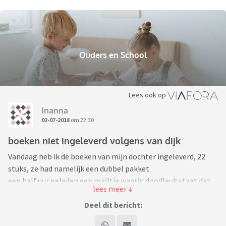
Ouders en School
Lees ook op
Inanna
02-07-2018
om 22:30
boeken niet ingeleverd volgens van dijk
Vandaag heb ik de boeken van mijn dochter ingeleverd, 22
stuks, ze had namelijk een dubbel pakket.
een half uur geleden een mailtje waarin doodleuk staat dat
de helft niet ingeleverd is en of we even 380 euro willen
overmaken.
Deel dit bericht:
Ik heb natuurlijk geen enkele vorm van bewijs dat ik alles heb