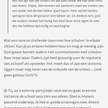
dus het ligt aan die ouders en aan kind (maar die kan daar niets
aan doen). Ohjee, dat moeten we aantonen want we voelen aan
ons water dat dit niet lekker gaat lopen. Voor wij het weten,
springen wij in dit geval er niet lekker uit. Ze denken niet, goh
die ouders vinden het lastig hun kind door onze ogen te zien
dus die hebben tijd nodig en wat begrip.
Wat een nare en stellende toon over hoe scholen 'in elkaar
zitten'. Kan jij zo ervaren hebben hoor en mag je mening zijn.
Doorgaans kunnen ouders niet communiceren met scholen.
Raar maar waar. Ouders zijn heel gevoelig voor de reputatie
van zichzelf als opvoeder. Het moet dus of aan een stoornis
liggen maar nog liever aan de onkunde van de school.....(ook
geen gehoor toch?!)
@ To, zo'n externe partij kijkt neutraal en gaat in eerste
instantie de school voorzien van advies. Doel is immers
passend onderwijs. Ik heb er goede ervaringen mee. Alleen
maar mensen die willen bijdragen aan goed onderwijs.