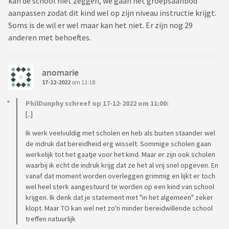
kan de school niet zeggen, we gaan het groepsaanbod
aanpassen zodat dit kind wel op zijn niveau instructie krijgt.
Soms is de wil er wel maar kan het niet. Er zijn nog 29
anderen met behoeftes.
anomarie
17-12-2022
om 11:18
PhilDunphy schreef op 17-12-2022 om 11:00:
[..]
Ik werk veelvuldig met scholen en heb als buiten staander wel
de indruk dat bereidheid erg wisselt. Sommige scholen gaan
werkelijk tot het gaatje voor het kind. Maar er zijn ook scholen
waarbij ik echt de indruk krijg dat ze het al vrij snel opgeven. En
vanaf dat moment worden overleggen grimmig en lijkt er toch
wel heel sterk aangestuurd te worden op een kind van school
krijgen. Ik denk dat je statement met "in het algemeen" zeker
klopt. Maar TO kan wel net zo'n minder bereidwillende school
treffen natuurlijk