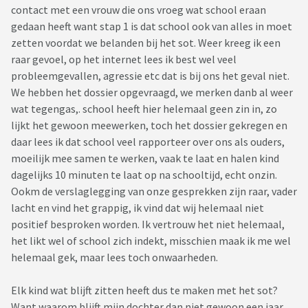
contact met een vrouw die ons vroeg wat school eraan
gedaan heeft want stap 1 is dat school ook van alles in moet
zetten voordat we belanden bij het sot. Weer kreeg ik een
raar gevoel, op het internet lees ik best wel veel
probleemgevallen, agressie etc dat is bij ons het geval niet.
We hebben het dossier opgevraagd, we merken danb al weer
wat tegengas,. school heeft hier helemaal geen zin in, zo
lijkt het gewoon meewerken, toch het dossier gekregen en
daar lees ik dat school veel rapporteer over ons als ouders,
moeilijk mee samen te werken, vaak te laat en halen kind
dagelijks 10 minuten te laat op na schooltijd, echt onzin.
Ookm de verslaglegging van onze gesprekken zijn raar, vader
lacht en vind het grappig, ik vind dat wij helemaal niet
positief besproken worden. Ik vertrouw het niet helemaal,
het likt wel of school zich indekt, misschien maak ik me wel
helemaal gek, maar lees toch onwaarheden.
Elk kind wat blijft zitten heeft dus te maken met het sot?
Want waarom blijft mijn dochter dan niet gewoon een jaar