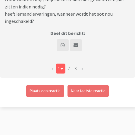
zitten indien nodig?
heeft iemand ervaringen, wanneer wordt het sot nou
ingeschakeld?
Deel dit bericht:
«
1
2
3
»
Plaats een reactie
Naar laatste reactie