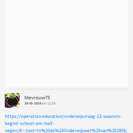
Mevrouw75
26-05-2024
om 11:38
https://operation.education/onderwijsvraag-12-waarom-
begint-school-om-half-
negen/#:~:text=In%20de%20Onderwijswet%20van%201806,