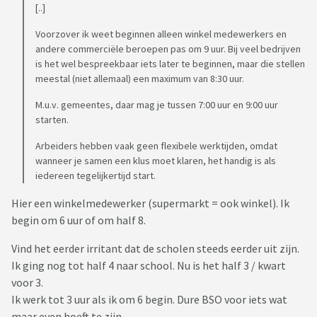
[..]
Voorzover ik weet beginnen alleen winkel medewerkers en
andere commerciële beroepen pas om 9 uur. Bij veel bedrijven
is het wel bespreekbaar iets later te beginnen, maar die stellen
meestal (niet allemaal) een maximum van 8:30 uur.
M.u.v. gemeentes, daar mag je tussen 7:00 uur en 9:00 uur
starten.
Arbeiders hebben vaak geen flexibele werktijden, omdat
wanneer je samen een klus moet klaren, het handig is als
iedereen tegelijkertijd start.
Hier een winkelmedewerker (supermarkt = ook winkel). Ik
begin om 6 uur of om half 8.
Vind het eerder irritant dat de scholen steeds eerder uit zijn.
Ik ging nog tot half 4 naar school. Nu is het half 3 / kwart
voor 3.
Ik werk tot 3 uur als ik om 6 begin. Dure BSO voor iets wat
maar even hoeft te zijn.