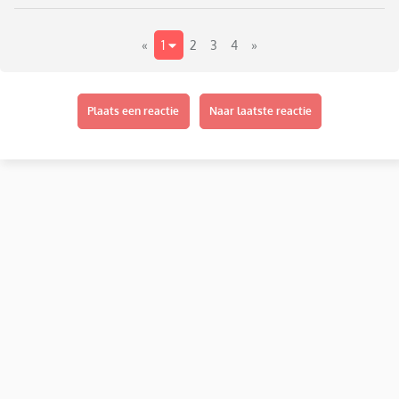
«
1
2
3
4
»
Plaats een reactie
Naar laatste reactie