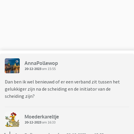
echt liggen.
Het positieve effect van de relatie therapie is dat we nu over
moeilijke dingen kunnen praten wat we eigenlijk voorheen
amper / te weinig deden.
Ik zou niets liever willen dat onze relatie weer fijn wordt
maar mijn vriendin heeft het er erg zwaar mee en weet niet
AnnaPollewop
of dit gevoel überhaupt terug gaat komen.
20-12-2023
om 15:55
We hebben allebei erg veel last van spanningen vanwege de
Dan ben ik wel benieuwd of er een verband zit tussen het
onzekerheid, als we bij elkaar zijn hangt er vaak ook een
gelukkiger zijn na de scheiding en de initiator van de
gespannen sfeer. Dit vreet energie. Ze denkt er ook aan dat
scheiding zijn?
het stoppen van de relatie een reële optie is om zo "rust" te
creëren.
Moederkareltje
De gedachte om er mee te stoppen geeft zoveel angst /
20-12-2023
om 16:33
verdriet dat we hier maar moeilijk mee om kunnen gaan.