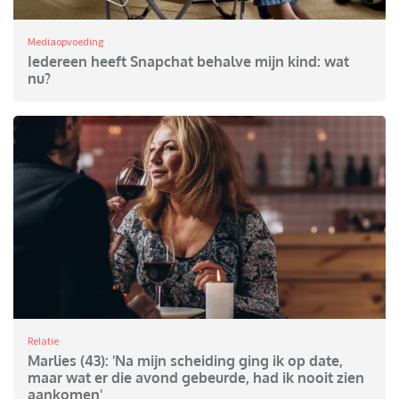
Mediaopvoeding
Iedereen heeft Snapchat behalve mijn kind: wat
nu?
Relatie
Marlies (43): 'Na mijn scheiding ging ik op date,
maar wat er die avond gebeurde, had ik nooit zien
aankomen'