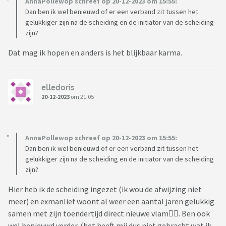
AnnaPollewop schreef op 20-12-2023 om 15:55:
Dan ben ik wel benieuwd of er een verband zit tussen het
Ik ben benieuwd of er meer van deze soortgelijk gelijke
gelukkiger zijn na de scheiding en de initiator van de scheiding
situaties zijn? En hoe jullie daar mee om zijn gegaan?
zijn?
Dat mag ik hopen en anders is het blijkbaar karma.
elledoris
20-12-2023
om 21:05
AnnaPollewop schreef op 20-12-2023 om 15:55:
Dan ben ik wel benieuwd of er een verband zit tussen het
gelukkiger zijn na de scheiding en de initiator van de scheiding
zijn?
Hier heb ik de scheiding ingezet (ik wou de afwijzing niet
meer) en exmanlief woont al weer een aantal jaren gelukkig
samen met zijn toendertijd direct nieuwe vlam🤷‍♀️. Ben ook
wel benieuwd verder. (het heeft mij dus niet gebracht wat ik