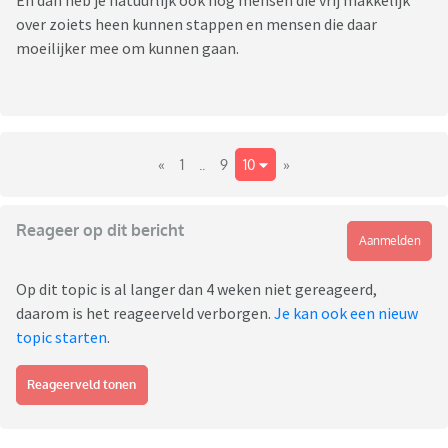
En dan heb je natuurlijk ook nog mensen die vrij makkelijk
over zoiets heen kunnen stappen en mensen die daar
moeilijker mee om kunnen gaan.
«
1
..
9
10
»
Reageer op dit bericht
Aanmelden
Op dit topic is al langer dan 4 weken niet gereageerd,
daarom is het reageerveld verborgen.
Je kan ook een nieuw
topic starten
.
Reageerveld tonen