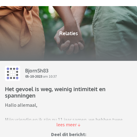
Relaties
BjornSh83
05-10-2023
om 10:37
Het gevoel is weg, weinig intimiteit en
spanningen
Hallo allemaal,
Mijn vriendin en ik zijn nu 11 jaar samen, we hebben twee
leuke kinderen van 3 en 6.
We hebben best wel wat meegemaakt (o.a. kindje verloren
Deel dit bericht: