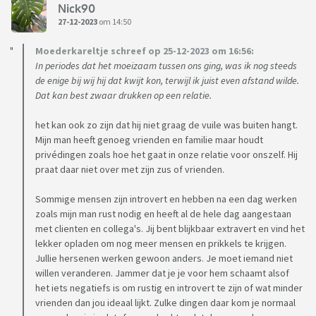
Nick90
27-12-2023
om 14:50
Moederkareltje schreef op 25-12-2023 om 16:56:
In periodes dat het moeizaam tussen ons ging, was ik nog steeds
de enige bij wij hij dat kwijt kon, terwijl ik juist even afstand wilde.
Dat kan best zwaar drukken op een relatie.
het kan ook zo zijn dat hij niet graag de vuile was buiten hangt.
Mijn man heeft genoeg vrienden en familie maar houdt
privédingen zoals hoe het gaat in onze relatie voor onszelf. Hij
praat daar niet over met zijn zus of vrienden.
Sommige mensen zijn introvert en hebben na een dag werken
zoals mijn man rust nodig en heeft al de hele dag aangestaan
met clienten en collega's. Jij bent blijkbaar extravert en vind het
lekker opladen om nog meer mensen en prikkels te krijgen.
Jullie hersenen werken gewoon anders. Je moet iemand niet
willen veranderen. Jammer dat je je voor hem schaamt alsof
het iets negatiefs is om rustig en introvert te zijn of wat minder
vrienden dan jou ideaal lijkt. Zulke dingen daar kom je normaal