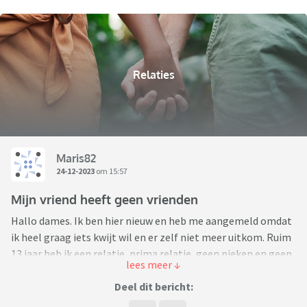
Relaties
Maris82
24-12-2023
om 15:57
Mijn vriend heeft geen vrienden
Hallo dames. Ik ben hier nieuw en heb me aangemeld omdat
ik heel graag iets kwijt wil en er zelf niet meer uitkom. Ruim
13 jaar heb ik een relatie, prima relatie, geen pieken en geen
dalen, we hebben het goed. Samen twee kinderen. Mijn
vriend is enig kind en graag op zichzelf. Vindt al snel iets 'te
Deel dit bericht:
veel'. Heeft niet echt vrienden, wel een paar die hij als vriend