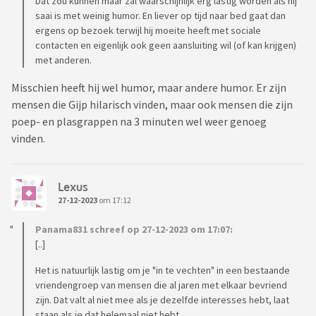
Dat zou kunnen maar zal waarschijnlijk erg lastig worden als hij
saai is met weinig humor. En liever op tijd naar bed gaat dan
ergens op bezoek terwijl hij moeite heeft met sociale
contacten en eigenlijk ook geen aansluiting wil (of kan krijgen)
met anderen.
Misschien heeft hij wel humor, maar andere humor. Er zijn
mensen die Gijp hilarisch vinden, maar ook mensen die zijn
poep- en plasgrappen na 3 minuten wel weer genoeg
vinden.
Lexus
27-12-2023
om 17:12
Panama831 schreef op 27-12-2023 om 17:07:
[..]
Het is natuurlijk lastig om je "in te vechten" in een bestaande
vriendengroep van mensen die al jaren met elkaar bevriend
zijn. Dat valt al niet mee als je dezelfde interesses hebt, laat
staan als je dat helemaal niet hebt.