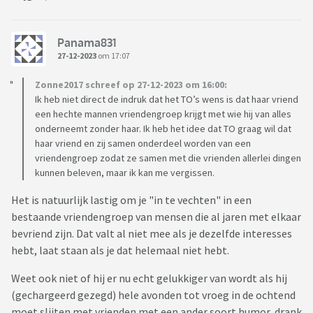
Panama831
27-12-2023
om 17:07
Zonne2017 schreef op 27-12-2023 om 16:00:
Ik heb niet direct de indruk dat het TO’s wens is dat haar vriend
een hechte mannen vriendengroep krijgt met wie hij van alles
onderneemt zonder haar. Ik heb het idee dat TO graag wil dat
haar vriend en zij samen onderdeel worden van een
vriendengroep zodat ze samen met die vrienden allerlei dingen
kunnen beleven, maar ik kan me vergissen.
Het is natuurlijk lastig om je "in te vechten" in een
bestaande vriendengroep van mensen die al jaren met elkaar
bevriend zijn. Dat valt al niet mee als je dezelfde interesses
hebt, laat staan als je dat helemaal niet hebt.
Weet ook niet of hij er nu echt gelukkiger van wordt als hij
(gechargeerd gezegd) hele avonden tot vroeg in de ochtend
moet slijten met vrienden met een ander soort humor, drank