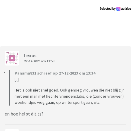
wie het goed klikt en verder wat kennissen. Dit is allemaal
van mijn kant van oorsprong. Herkennen jullie dit? Ik wil en
kan niets forceren maar ik schaam me soms een beetje voor
mijn saaie vriend, zeker bij mijn familie, die allemaal veel
vrienden over de vloer krijgen telkens. Dat vind ik leuke
feestjes en dat mis ik echt. Dit is natuurlijk geen reden om bij
mijn vriend weg te gaan, en dat wil ik ook helemaal niet,
maar het zit me toch erg dwars en ik kan er niets mee...
Lexus
27-12-2023
om 13:58
Panama831 schreef op 27-12-2023 om 13:34:
[..]
Het is ook niet snel goed. Ook genoeg vrouwen die niet blij zijn
met een man met hechte vriendenclubs, die (zonder vrouwen)
weekendjes weg gaan, op wintersport gaan, etc.
en hoe helpt dit ts?