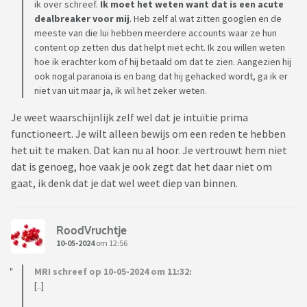
ik over schreef.
Ik moet het weten want dat is een acute
dealbreaker voor mij
. Heb zelf al wat zitten googlen en de
meeste van die lui hebben meerdere accounts waar ze hun
content op zetten dus dat helpt niet echt. Ik zou willen weten
hoe ik erachter kom of hij betaald om dat te zien. Aangezien hij
ook nogal paranoïa is en bang dat hij gehacked wordt, ga ik er
niet van uit maar ja, ik wil het zeker weten.
Je weet waarschijnlijk zelf wel dat je intuïtie prima
functioneert. Je wilt alleen bewijs om een reden te hebben
het uit te maken. Dat kan nu al hoor. Je vertrouwt hem niet
dat is genoeg, hoe vaak je ook zegt dat het daar niet om
gaat, ik denk dat je dat wel weet diep van binnen.
RoodVruchtje
10-05-2024
om 12:56
MRI schreef op 10-05-2024 om 11:32:
[..]