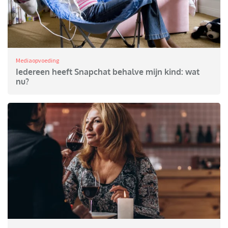
Mediaopvoeding
Iedereen heeft Snapchat behalve mijn kind: wat
nu?