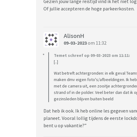
Gezien jouw lange reistijd vind ik het niet lo
Of jullie accepteren de hoge parkeerkosten.
AlisonH
09-03-2023
om 11:32
Temet schreef op 09-03-2023 om 11:11:
[..]
Wat betreft achtergronden: in elk geval Team
maken dmv eigen foto's/afbeeldingen. Ik heb 
met de camera uit, een zooitje achtergronden
strand of in de polder. Veel beter dan dat ik
gezinsleden blijven buiten beeld
Dat heb ik ook. Ik heb online les gegeven va
planeet. Vooral lollig tijdens de eerste loc
bent u op vakantie?”