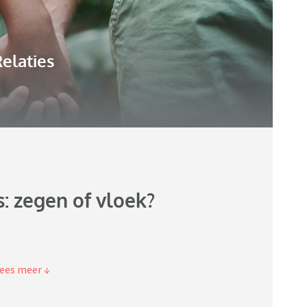
elaties
: zegen of vloek?
uiswerken. Werkgever van mijn man wil eigenlijk dat