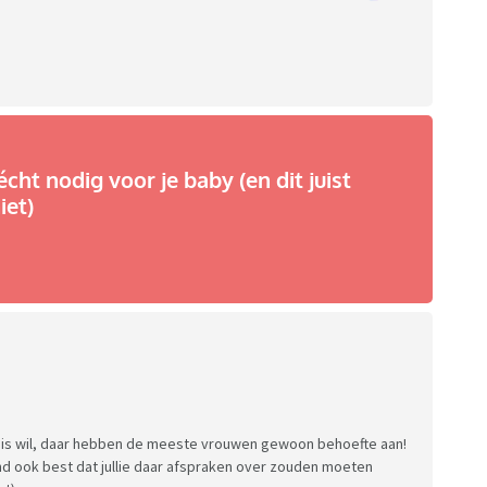
écht nodig voor je baby (en dit juist
iet)
 huis wil, daar hebben de meeste vrouwen gewoon behoefte aan!
 vind ook best dat jullie daar afspraken over zouden moeten