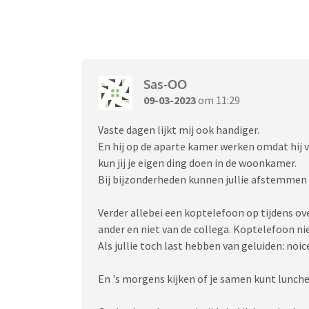
- Ons huis heeft te weinig kamers om goed t
Een gesprek hierover slaat dood aangezien hi
ik hem het huis uit wil hebben (klopt ook) terw
Sas-OO
Thuiswerken wordt dus meer vloek. Herkenb
09-03-2023
om 11:29
Vaste dagen lijkt mij ook handiger.
En hij op de aparte kamer werken omdat hij ve
kun jij je eigen ding doen in de woonkamer.
Bij bijzonderheden kunnen jullie afstemmen 
Verder allebei een koptelefoon op tijdens ov
ander en niet van de collega. Koptelefoon nie
Als jullie toch last hebben van geluiden: noi
En 's morgens kijken of je samen kunt lunc