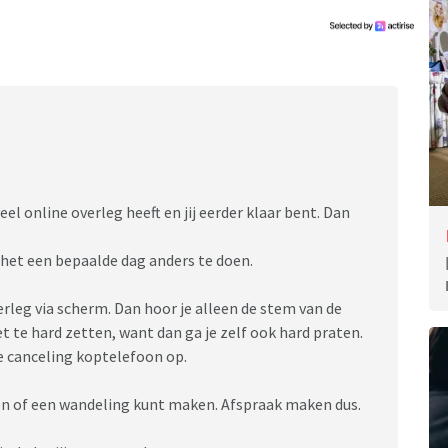
e functioneren als gezamenlijke thuiswerk plek
j het probleem niet herkend. Daarnaast voelt hij alsof
ijl het ook zijn huis is.
aar?
el online overleg heeft en jij eerder klaar bent. Dan
het een bepaalde dag anders te doen.
erleg via scherm. Dan hoor je alleen de stem van de
t te hard zetten, want dan ga je zelf ook hard praten.
ce canceling koptelefoon op.
hen of een wandeling kunt maken. Afspraak maken dus.