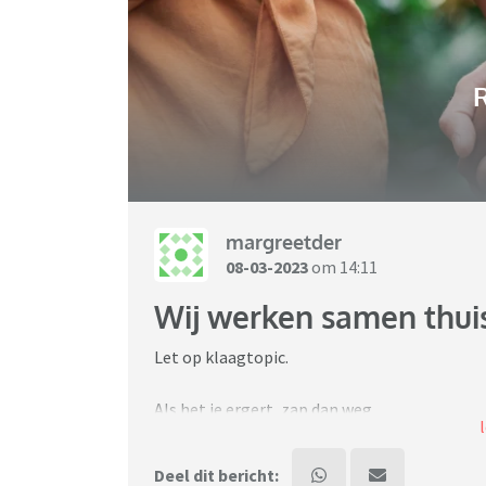
R
margreetder
08-03-2023
om 14:11
Wij werken samen thuis
Let op klaagtopic.
Als het je ergert, zap dan weg.
Sinds de coronatijd mogen mijn man en ik th
Deel dit bericht: