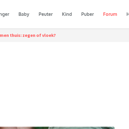
nger
Baby
Peuter
Kind
Puber
Forum
H
men thuis: zegen of vloek?