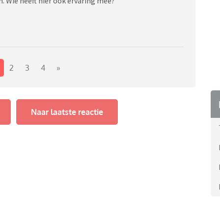
jn. Wie heeft hier ook ervaring mee?
2
3
4
»
Naar laatste reactie