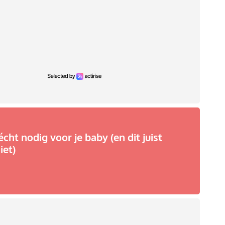
écht nodig voor je baby (en dit juist
iet)