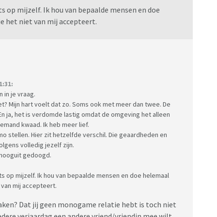
ots op mijzelf. Ik hou van bepaalde mensen en doe
 het niet van mij accepteert.
1:31:
 in je vraag.
? Mijn hart voelt dat zo. Soms ook met meer dan twee. De
. En ja, het is verdomde lastig omdat de omgeving het alleen
emand kwaad. Ik heb meer lief.
o stellen. Hier zit hetzelfde verschil. Die geaardheden en
gens volledig jezelf zijn.
 hooguit gedoogd.
ots op mijzelf. Ik hou van bepaalde mensen en doe helemaal
van mij accepteert.
aken? Dat jij geen monogame relatie hebt is toch niet
iedere verjaardag een andere vriend/vriendin mee wilt