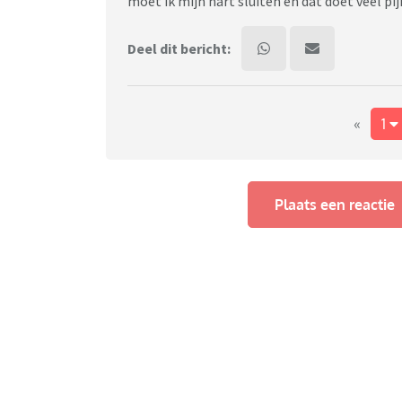
moet ik mijn hart sluiten en dat doet veel pi
Deel dit bericht:
«
1
Plaats een reactie