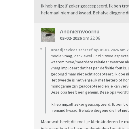
ik heb mijzelf zeker geaccepteerd. Ik ben tr
helemaal niemand kwaad. Behalve diegene die
Anoniemvoornu
03-02-2026
om 22:06
Draadjesvlees schreef op 03-02-2026 om 2
mooie vraag, dankjewel. Er zijn twee aspecten
waarom twee/meerdere relaties? Waarom niet
vraag impliceert dat het per definitie fout is
gedoogd maar niet echt accepteert. Ik doe ni
Het tweede is het vergelijk met hetero of hom
monogamie zijn geaccepteerd en je kan vervol
Deze opa heeft een geheim. Deze opa wordt
ik heb mijzelf zeker geaccepteerd. Ik ben tr
niemand kwaad. Behalve diegene die het niet 
Maar wat heeft dit met je kleinkinderen te m
iets waar hun last van ondervinden tenzij je 