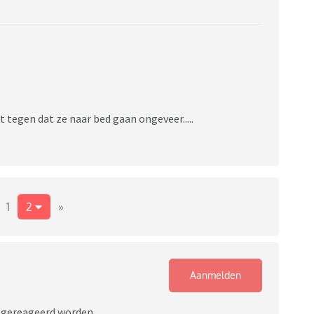
et tegen dat ze naar bed gaan ongeveer.....
1
2
»
Aanmelden
r gereageerd worden.