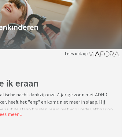
enkinderen
Lees ook op
 ik eraan
matische nacht dankzij onze 7-jarige zoon met ADHD.
er, heeft het "eng" en komt niet meer in slaap. Hij
en uit de slaap houden. Hij is niet voor rede vatbaar op
verdag succesvol toepassen werken totaal niet. Het
hem worden.
m kwart voor 2 wakker, en begon te roepen (hoewel ik