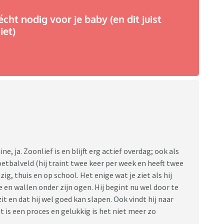
écht nodig voor je baby (en dit juist
iet)
 ja. Zoonlief is en blijft erg actief overdag; ook als
voetbalveld (hij traint twee keer per week en heeft twee
g, thuis en op school. Het enige wat je ziet als hij
e en wallen onder zijn ogen. Hij begint nu wel door te
zit en dat hij wel goed kan slapen. Ook vindt hij naar
t is een proces en gelukkig is het niet meer zo