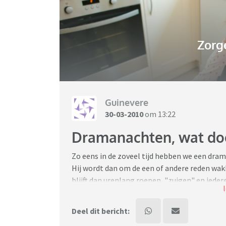
Zorg
Guinevere
30-03-2010
om 13:22
Dramanachten, wat doe
Zo eens in de zoveel tijd hebben we een dra
Hij wordt dan om de een of andere reden wakk
blijft dan urenlang roepen, "zuigen" en iedere
zulke momenten, dus alle methodes die we o
enige dat helpt is AFSCHUWELIJK kwaad op 
Deel dit bericht:
Vannacht was het dus weer zover, hij werd o