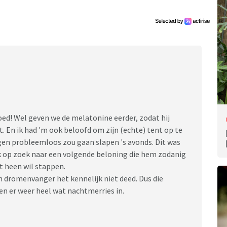
 maar we zitten met de handen in het haar op zulke
bij hem in bed ga slapen, wat kan ik dan nog doen?
oed! Wel geven we de melatonine eerder, zodat hij
. En ik had 'm ook beloofd om zijn (echte) tent op te
agen probleemloos zou gaan slapen 's avonds. Dit was
k op zoek naar een volgende beloning die hem zodanig
st heen wil stappen.
n dromenvanger het kennelijk niet deed. Dus die
n er weer heel wat nachtmerries in.