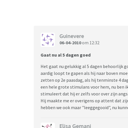
slaap kreeg.
Ik weet wel dat zoon er weinig aan kan doen,
momenten. En als het zelfs niet helpt als ik 
Guinevere
06-04-2010
om 12:32
Gaat nu al 5 dagen goed
Het gaat nu gelukkig al 5 dagen behoorlijk g
aardig loopt te gapen als hij naar boven moet
zetten op 2e paasdag, als hij tenminste 4 d
een hele grote stimulans voor hem, nu ben i
stimuleert dat hij er zelfs voor over zijn ang
Hij maakte me er overigens op attent dat zij
hebben we ook maar "leeggegooid", nu kunne
Elisa Gemani