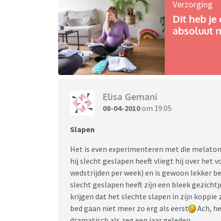
Verzorging
Dit heb je 
absoluut n
Elisa Gemani
08-04-2010
om 19:05
Slapen
Het is even experimenteren met die melatonine,
hij slecht geslapen heeft vliegt hij over het 
wedstrijden per week) en is gewoon lekker bezi
slecht geslapen heeft zijn een bleek gezichtj
krijgen dat het slechte slapen in zijn koppie 
bed gaan niet meer zo erg als eerst
Ach, he
dramatisch als zeg een jaar geleden...