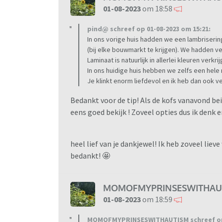
01-08-2023
om 18:58
pind@ schreef op 01-08-2023 om 15:21:
In ons vorige huis hadden we een lambrisering
(bij elke bouwmarkt te krijgen). We hadden v
Laminaat is natuurlijk in allerlei kleuren verkr
In ons huidige huis hebben we zelfs een hele
Je klinkt enorm liefdevol en ik heb dan ook ve
Bedankt voor de tip! Als de kofs vanavond bei
eens goed bekijk ! Zoveel opties dus ik denk
heel lief van je dankjewel! Ik heb zoveel lie
bedankt! 🤩
MOMOFMYPRINSESWITHAU
01-08-2023
om 18:59
MOMOFMYPRINSESWITHAUTISM schreef op 0