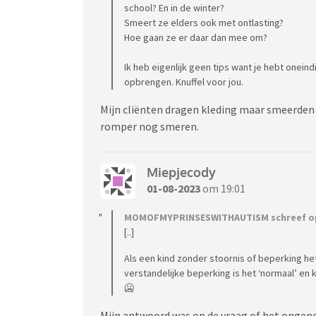
school? En in de winter?
Smeert ze elders ook met ontlasting?
Hoe gaan ze er daar dan mee om?
Ik heb eigenlijk geen tips want je hebt onein
opbrengen. Knuffel voor jou.
Mijn cliënten dragen kleding maar smeerde
romper nog smeren.
Miepjecody
01-08-2023
om 19:01
MOMOFMYPRINSESWITHAUTISM schreef op 0
[..]
Als een kind zonder stoornis of beperking h
verstandelijke beperking is het ‘normaal’ e
🥶
Mijn antwoord was op de vraag of het ongeno