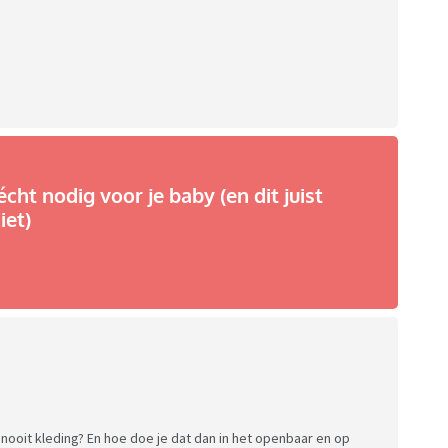
écht nodig voor je baby (en dit juist
iet)
n nooit kleding? En hoe doe je dat dan in het openbaar en op