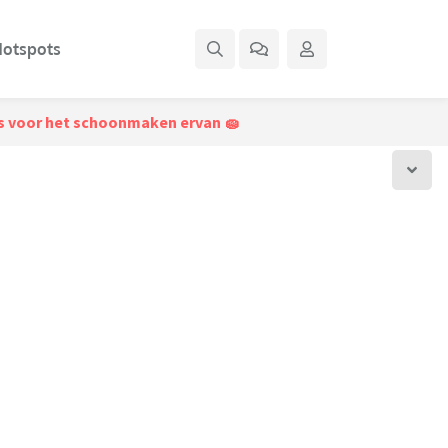
otspots
ps voor het schoonmaken ervan 🧽