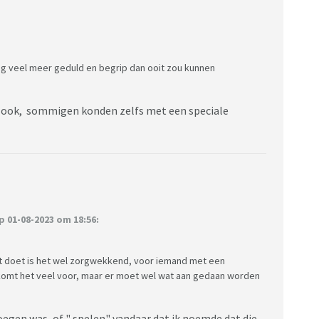
dig veel meer geduld en begrip dan ooit zou kunnen
n ook, sommigen konden zelfs met een speciale
1-08-2023 om 18:56:
et doet is het wel zorgwekkend, voor iemand met een
n komt het veel voor, maar er moet wel wat aan gedaan worden
egen was, of " spelen" vandaar dat ik noemde dat die