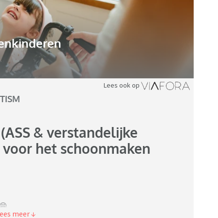
enkinderen
Lees ook op
TISM
(ASS & verstandelijke
s voor het schoonmaken
 😁
eeft zware autisme icm een verstandelijke beperking en