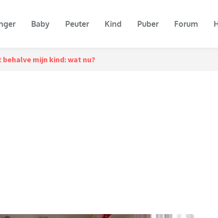
nger
Baby
Peuter
Kind
Puber
Forum
H
 behalve mijn kind: wat nu?